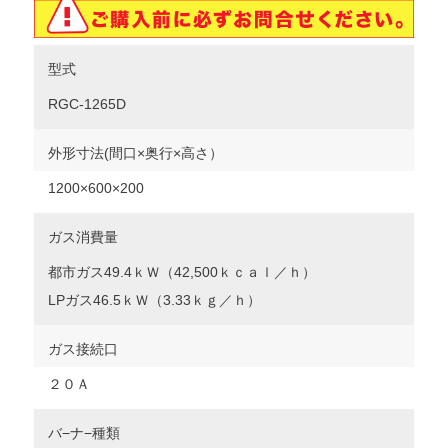
型式
RGC-1265D
外形寸法(間口×奥行×高さ）
1200
×600×200
ガス消費量
都市ガス49.4ｋＷ（42,500ｋｃａｌ／ｈ）
LPガス46.5ｋＷ（3.33ｋｇ／ｈ）
ガス接続口
２０Ａ
バ−ナ−種類