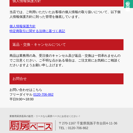
個人情報保護方針
当店では、ご利用いただいたお客様の個人情報の取り扱いについて、以下個
人情報保護方針に則った管理を徹底しています。
個人情報保護方針
特定商取引に関する法律に基づく表記
返品・交換・キャンセルについて
商品は業務用の為、受注後のキャンセル及び返品・交換は一切承れませんの
でご注意ください。ご不明な点がある場合は、ご注文前にお気軽にご相談く
ださいますようお願い申し上げます。
お問合せ
お問い合わせはこちら
フリーダイヤル
0120-706-862
平日9:00〜18:00
業務⽤厨房器具の販売・リースなら厨房ベースにお任せください！
〒270-1167 千葉県我孫子市台田4-11-36
TEL：0120-706-862