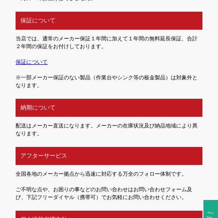
保証について
当店では、通常のメーカー保証１年間に加えて１年間の無料延長保証、合計
２年間の保証をお付けしております。
保証について
※一部メーカー保証のない製品（作業台やシンク等の板金製品）は対象外と
なります。
納期について
配送はメーカー直送になります。メーカーの在庫状況及び納品地域により異
なります。
アフターサービス
全国各地のメーカー拠点から迅速に対応する万全のフォロー体制です。
ご不明な点や、お困りの事などのお問い合わせはお問い合わせフォーム及
び、下記フリーダイヤル（携帯可）でお気軽にお問い合わせください。
ご注文前の確認事項