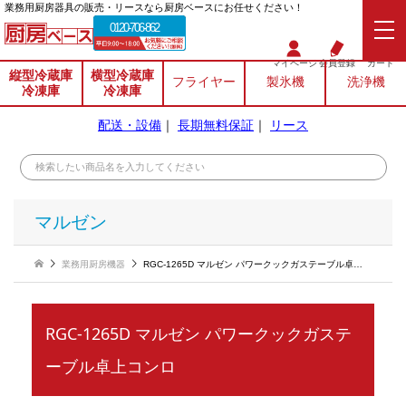
業務⽤厨房器具の販売・リースなら厨房ベースにお任せください！
0120-706-862
マイページ
会員登録
カート
縦型冷蔵庫
横型冷蔵庫
フライヤー
製氷機
洗浄機
冷凍庫
冷凍庫
配送・設備
｜
長期無料保証
｜
リース
マルゼン
業務用厨房機器
RGC-1265D マルゼン パワークックガステーブル卓上コンロ
RGC-1265D マルゼン パワークックガステ
ーブル卓上コンロ