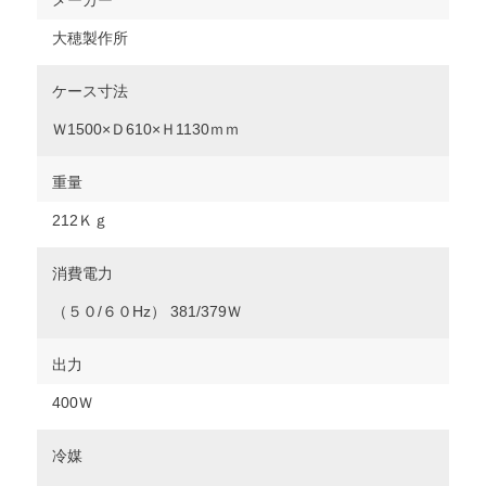
メーカー
大穂製作所
ケース寸法
Ｗ1500×Ｄ610×Ｈ1130ｍｍ
重量
212Ｋｇ
消費電力
（５０/６０Hz） 381/379Ｗ
出力
400Ｗ
冷媒