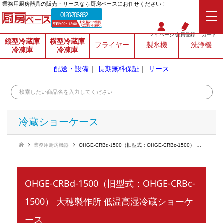
業務⽤厨房器具の販売・リースなら厨房ベースにお任せください！
0120-706-862
マイページ
会員登録
カート
縦型冷蔵庫
横型冷蔵庫
フライヤー
製氷機
洗浄機
冷凍庫
冷凍庫
配送・設備
｜
長期無料保証
｜
リース
冷蔵ショーケース
業務用厨房機器
OHGE-CRBd-1500（旧型式：OHGE-CRBc-1500） 大穂製作所 低温高湿冷蔵ショーケース
OHGE-CRBd-1500（旧型式：OHGE-CRBc-
1500） 大穂製作所 低温高湿冷蔵ショーケ
ース