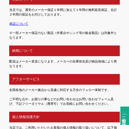
当店では、通常のメーカー保証１年間に加えて１年間の無料延長保証、合計
２年間の保証をお付けしております。
保証について
※一部メーカー保証のない製品（作業台やシンク等の板金製品）は対象外と
なります。
納期について
配送はメーカー直送になります。メーカーの在庫状況及び納品地域により異
なります。
アフターサービス
全国各地のメーカー拠点から迅速に対応する万全のフォロー体制です。
ご不明な点や、お困りの事などのお問い合わせはお問い合わせフォーム及
び、下記フリーダイヤル（携帯可）でお気軽にお問い合わせください。
ご注文前の確認事項
個人情報保護方針
当店では、ご利用いただいたお客様の個人情報の取り扱いについて、以下個