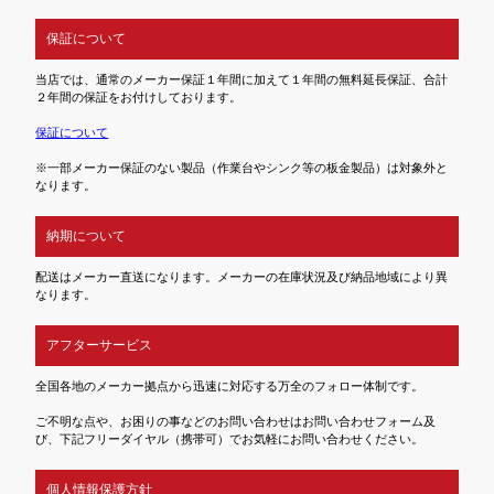
保証について
当店では、通常のメーカー保証１年間に加えて１年間の無料延長保証、合計
２年間の保証をお付けしております。
保証について
※一部メーカー保証のない製品（作業台やシンク等の板金製品）は対象外と
なります。
納期について
配送はメーカー直送になります。メーカーの在庫状況及び納品地域により異
なります。
アフターサービス
全国各地のメーカー拠点から迅速に対応する万全のフォロー体制です。
ご不明な点や、お困りの事などのお問い合わせはお問い合わせフォーム及
び、下記フリーダイヤル（携帯可）でお気軽にお問い合わせください。
個人情報保護方針