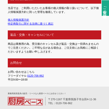
ご注文前の確認事項
当店では、ご利用いただいたお客様の個人情報の取り扱いについて、以下個
人情報保護方針に則った管理を徹底しています。
個人情報保護方針
特定商取引に関する法律に基づく表記
返品・交換・キャンセルについて
商品は業務用の為、受注後のキャンセル及び返品・交換は一切承れませんの
でご注意ください。ご不明な点がある場合は、ご注文前にお気軽にご相談く
ださいますようお願い申し上げます。
お問合せ
お問い合わせはこちら
フリーダイヤル
0120-706-862
平日9:00〜18:00
業務⽤厨房器具の販売・リースなら厨房ベースにお任せください！
〒270-1167 千葉県我孫子市台田4-11-36
TEL：0120-706-862