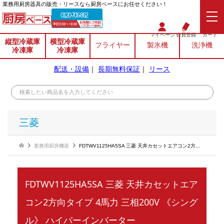
業務⽤厨房器具の販売・リースなら厨房ベースにお任せください！
0120-706-862
マイページ
会員登録
カート
縦型冷蔵庫
横型冷蔵庫
フライヤー
製氷機
洗浄機
冷凍庫
冷凍庫
配送・設備
｜
長期無料保証
｜
リース
三菱
業務用厨房機器
FDTWV1125HA5SA 三菱 天井カセットエアコン2方向タイプ 4馬力 三相200V 《シングル》 ハイパーインバーター
FDTWV1125HA5SA 三菱 天井カセットエア
コン2方向タイプ 4馬力 三相200V 《シング
ル》 ハイパーインバーター