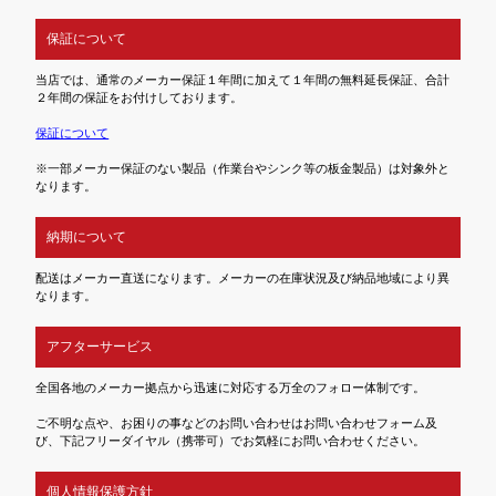
保証について
当店では、通常のメーカー保証１年間に加えて１年間の無料延長保証、合計
２年間の保証をお付けしております。
保証について
※一部メーカー保証のない製品（作業台やシンク等の板金製品）は対象外と
なります。
納期について
配送はメーカー直送になります。メーカーの在庫状況及び納品地域により異
なります。
アフターサービス
全国各地のメーカー拠点から迅速に対応する万全のフォロー体制です。
ご不明な点や、お困りの事などのお問い合わせはお問い合わせフォーム及
び、下記フリーダイヤル（携帯可）でお気軽にお問い合わせください。
個人情報保護方針