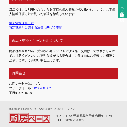
ご注文前の確認事項
当店では、ご利用いただいたお客様の個人情報の取り扱いについて、以下個
人情報保護方針に則った管理を徹底しています。
個人情報保護方針
特定商取引に関する法律に基づく表記
返品・交換・キャンセルについて
商品は業務用の為、受注後のキャンセル及び返品・交換は一切承れませんの
でご注意ください。ご不明な点がある場合は、ご注文前にお気軽にご相談く
ださいますようお願い申し上げます。
お問合せ
お問い合わせはこちら
フリーダイヤル
0120-706-862
平日9:00〜18:00
業務⽤厨房器具の販売・リースなら厨房ベースにお任せください！
〒270-1167 千葉県我孫子市台田4-11-36
TEL：0120-706-862