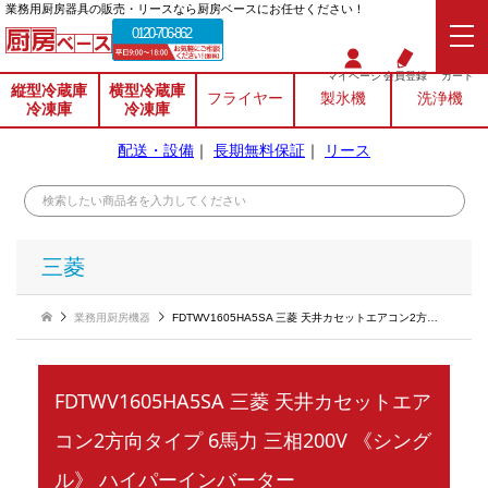
業務⽤厨房器具の販売・リースなら厨房ベースにお任せください！
0120-706-862
マイページ
会員登録
カート
縦型冷蔵庫
横型冷蔵庫
フライヤー
製氷機
洗浄機
冷凍庫
冷凍庫
配送・設備
｜
長期無料保証
｜
リース
三菱
業務用厨房機器
FDTWV1605HA5SA 三菱 天井カセットエアコン2方向タイプ 6馬力 三相200V 《シングル》 ハイパーインバーター
FDTWV1605HA5SA 三菱 天井カセットエア
コン2方向タイプ 6馬力 三相200V 《シング
ル》 ハイパーインバーター