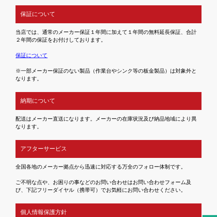
保証について
当店では、通常のメーカー保証１年間に加えて１年間の無料延長保証、合計
２年間の保証をお付けしております。
保証について
※一部メーカー保証のない製品（作業台やシンク等の板金製品）は対象外と
なります。
納期について
配送はメーカー直送になります。メーカーの在庫状況及び納品地域により異
なります。
アフターサービス
全国各地のメーカー拠点から迅速に対応する万全のフォロー体制です。
ご不明な点や、お困りの事などのお問い合わせはお問い合わせフォーム及
び、下記フリーダイヤル（携帯可）でお気軽にお問い合わせください。
個人情報保護方針