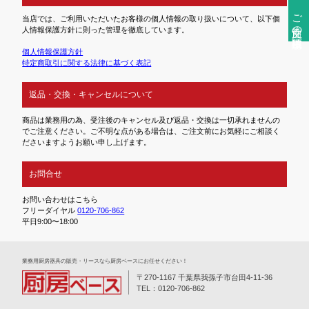
ご注文前の確認事項
当店では、ご利用いただいたお客様の個人情報の取り扱いについて、以下個
人情報保護方針に則った管理を徹底しています。
個人情報保護方針
特定商取引に関する法律に基づく表記
返品・交換・キャンセルについて
商品は業務用の為、受注後のキャンセル及び返品・交換は一切承れませんの
でご注意ください。ご不明な点がある場合は、ご注文前にお気軽にご相談く
ださいますようお願い申し上げます。
お問合せ
お問い合わせはこちら
フリーダイヤル
0120-706-862
平日9:00〜18:00
業務⽤厨房器具の販売・リースなら厨房ベースにお任せください！
〒270-1167 千葉県我孫子市台田4-11-36
TEL：0120-706-862