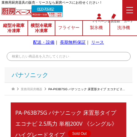
業務⽤厨房器具の販売・リースなら厨房ベースにお任せください！
0120-706-862
マイページ
会員登録
カート
縦型冷蔵庫
横型冷蔵庫
フライヤー
製氷機
洗浄機
冷凍庫
冷凍庫
配送・設備
｜
長期無料保証
｜
リース
パナソニック
業務用厨房機器
PA-P63B7SG パナソニック 床置形タイプ エコナビ 2.5馬力 単相200V 《シングル》ハイグレードタイプ
PA-P63B7SG パナソニック 床置形タイプ
エコナビ 2.5馬力 単相200V 《シングル》
ハイグレードタイプ
Sold Out