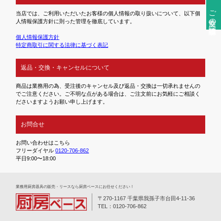
ご注文前の確認事項
当店では、ご利用いただいたお客様の個人情報の取り扱いについて、以下個
人情報保護方針に則った管理を徹底しています。
個人情報保護方針
特定商取引に関する法律に基づく表記
返品・交換・キャンセルについて
商品は業務用の為、受注後のキャンセル及び返品・交換は一切承れませんの
でご注意ください。ご不明な点がある場合は、ご注文前にお気軽にご相談く
ださいますようお願い申し上げます。
お問合せ
お問い合わせはこちら
フリーダイヤル
0120-706-862
平日9:00〜18:00
業務⽤厨房器具の販売・リースなら厨房ベースにお任せください！
〒270-1167 千葉県我孫子市台田4-11-36
TEL：0120-706-862