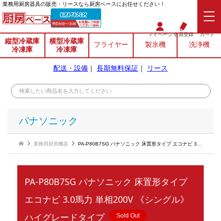
業務⽤厨房器具の販売・リースなら厨房ベースにお任せください！
0120-706-862
マイページ
会員登録
カート
縦型冷蔵庫
横型冷蔵庫
フライヤー
製氷機
洗浄機
冷凍庫
冷凍庫
配送・設備
｜
長期無料保証
｜
リース
パナソニック
業務用厨房機器
PA-P80B7SG パナソニック 床置形タイプ エコナビ 3.0馬力 単相200V 《シングル》ハイグレードタイプ
PA-P80B7SG パナソニック 床置形タイプ
エコナビ 3.0馬力 単相200V 《シングル》
ハイグレードタイプ
Sold Out