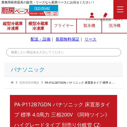
業務⽤厨房器具の販売・リースなら厨房ベースにお任せください！
0120-706-862
マイページ
会員登録
カート
縦型冷蔵庫
横型冷蔵庫
フライヤー
製氷機
洗浄機
冷凍庫
冷凍庫
配送・設備
｜
長期無料保証
｜
リース
パナソニック
業務用厨房機器
PA-P112B7GDN パナソニック 床置形タイプ 標準 4.0馬力 三相200V 《同時ツイン》ハイグレードタイプ 別売り分岐管 CZ-160BK付
PA-P112B7GDN パナソニック 床置形タイ
プ 標準 4.0馬力 三相200V 《同時ツイン》
ハイグレードタイプ 別売り分岐管 CZ-