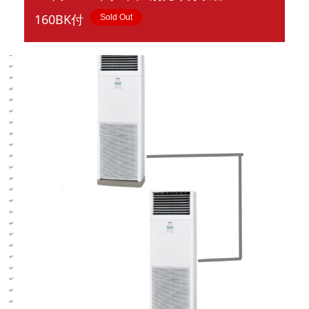
160BK付
Sold Out