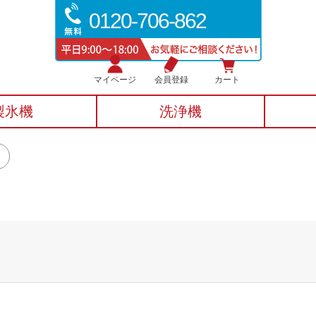
0120-706-862
マイページ
会員登録
カート
製氷機
洗浄機