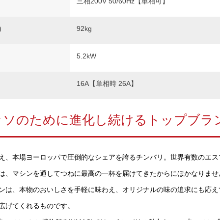
三相200V 50/60Hz【単相可】
)
92kg
5.2kW
16A【単相時 26A】
ッソのために進化し続けるトップブラ
を超え、本場ヨーロッパで圧倒的なシェアを誇るチンバリ。世界有数のエ
は、マシンを通してつねに最高の一杯を届けてきたからにほかなりませ
ンは、本物のおいしさを手軽に味わえ、オリジナルの味の追求にも応え
広げてくれるものです。