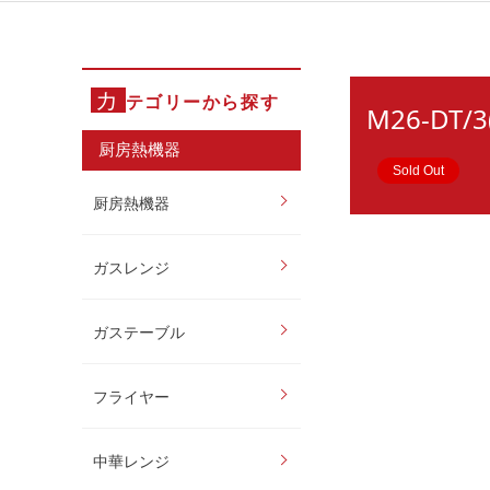
カ
テゴリーから探す
M26-D
厨房熱機器
Sold Out
厨房熱機器
ガスレンジ
ガステーブル
フライヤー
中華レンジ