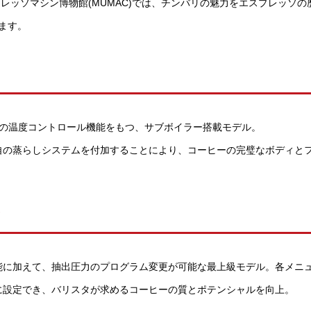
プレッソマシン博物館(MUMAC)では、チンバリの魅力をエスプレッソ
ます。
での温度コントロール機能をもつ、サブボイラー搭載モデル。
自の蒸らしシステムを付加することにより、コーヒーの完璧なボディと
s
機能に加えて、抽出圧力のプログラム変更が可能な最上級モデル。各メニ
に設定でき、バリスタが求めるコーヒーの質とポテンシャルを向上。