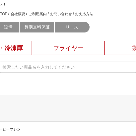
い！
TOP
会社概要
ご利用案内
お問い合わせ
お支払方法
・設備
長期無料保証
リース
・
冷凍庫
フライヤー
コーヒーマシン