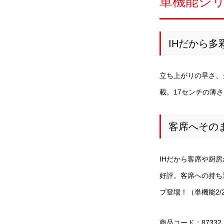
単機能シ
IHだから
立ち上がりの早さ、
載。17センチの薄さ
客席へその
IHだから客席や厨
好評。客席への持ち
プ登場！（単機能2/2
商品コード：87332