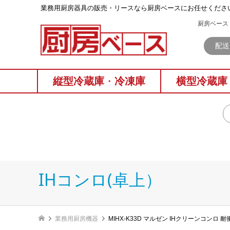
業務⽤厨房器具の販売・リースなら厨房ベースにお任せくださ
厨房ベース 
配送
縦型冷蔵庫
・
冷凍庫
横型冷蔵庫
IHコンロ(卓上）
業務用厨房機器
MIHX-K33D マルゼン IHクリーンコンロ 