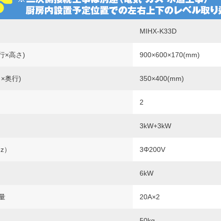
MIHX-K33D
行×高さ)
900×600×170(mm)
×奥行)
350×400(mm)
2
3kW+3kW
Hz）
3Φ200V
6kW
量
20A×2
50kg