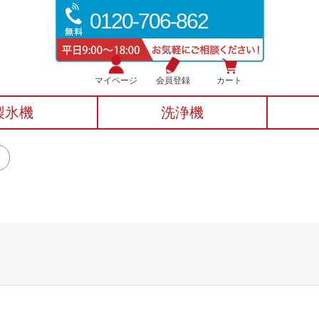
0120-706-862
マイページ
会員登録
カート
製氷機
洗浄機