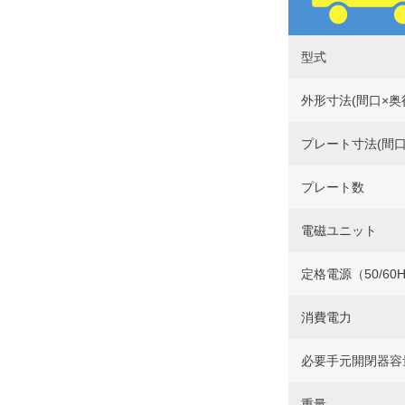
型式
外形寸法(間口×奥
プレート寸法(間口
プレート数
電磁ユニット
定格電源（50/60
消費電力
必要手元開閉器容
重量