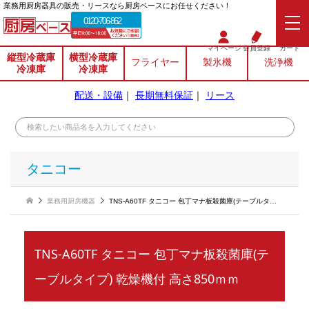
業務⽤厨房器具の販売・リースなら厨房ベースにお任せください！
0120-706-862
マイページ
会員登録
カート
縦型冷蔵庫
横型冷蔵庫
フライヤー
製氷機
洗浄機
冷凍庫
冷凍庫
配送・設備
｜
長期無料保証
｜
リース
タニコー
業務用厨房機器
TNS-A60TF タニコー 包丁マナ板殺菌庫(テーブルタイプ) 乾燥機付 高さ850ｍｍ
TNS-A60TF タニコー 包丁マナ板殺菌庫(テ
ーブルタイプ) 乾燥機付 高さ850ｍｍ