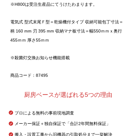
※H800は受注生産品にてうけたわまります。
電気式 型式末尾Ｆ型＝乾燥機付タイプ 収納可能包丁寸法＝
柄 160 mm 刃 395 mm 収納マナ板寸法＝幅550ｍｍｘ奥行
455ｍｍ 厚さ55ｍｍ
※殺菌灯交換お知らせ機能搭載
商品コード：87495
厨房ベースが選ばれる5つの理由
プロによる無料の事前現地調査
メーカー保証＋独自保証で「合計2年間無料保証」
搬入・設置工事から旧機器の引取処分まで一挙解決