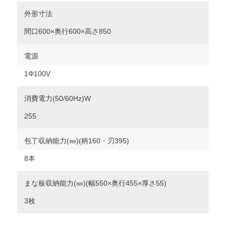
外形寸法
間口600×奥行600×高さ850
電源
1Φ100V
消費電力(50/60Hz)W
255
包丁収納能力(㎜)(柄160・刃395)
8本
まな板収納能力(㎜)(幅550×奥行455×厚さ55)
3枚