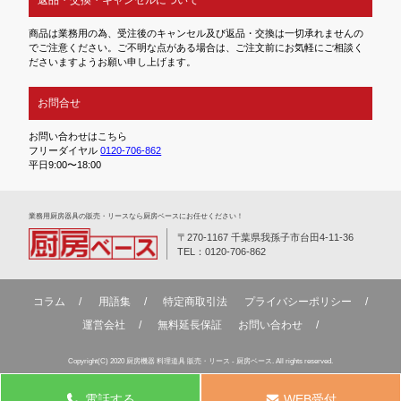
商品は業務用の為、受注後のキャンセル及び返品・交換は一切承れませんの
でご注意ください。ご不明な点がある場合は、ご注文前にお気軽にご相談く
ださいますようお願い申し上げます。
お問合せ
お問い合わせはこちら
フリーダイヤル
0120-706-862
平日9:00〜18:00
業務⽤厨房器具の販売・リースなら厨房ベースにお任せください！
〒270-1167 千葉県我孫子市台田4-11-36
TEL：0120-706-862
コラム
用語集
特定商取引法
プライバシーポリシー
運営会社
無料延⻑保証
お問い合わせ
Copyright(C) 2020 厨房機器 料理道具 販売・リース - 厨房ベース. All rights reserved.
電話する
WEB受付