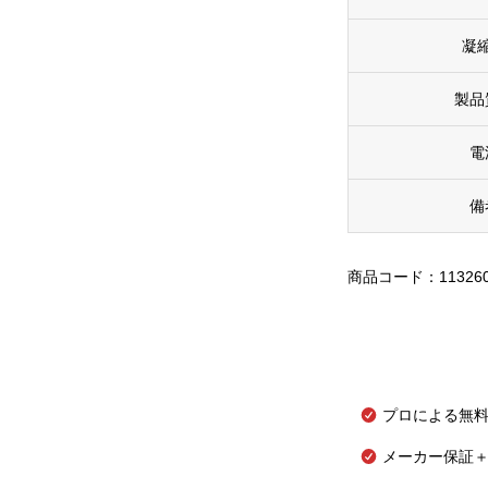
凝
製品
電
備
商品コード：11326
プロによる無
メーカー保証＋