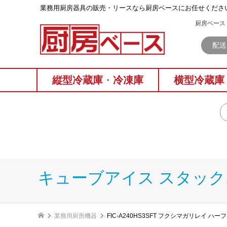
業務⽤厨房器具の販売・リースなら厨房ベースにお任せくださ
厨房ベース 
配送
縦型冷蔵庫
・
冷凍庫
横型冷蔵庫
キューブアイス スタッ
業務用厨房機器
FIC-A240HS3SFT フクシマガリレイ