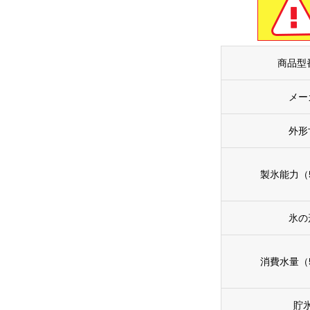
商品型
メー
外形
製氷能力（5
氷の
消費水量（5
貯