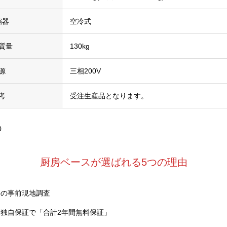
縮器
空冷式
質量
130kg
源
三相200V
考
受注生産品となります。
0
厨房ベースが選ばれる5つの理由
料の事前現地調査
独自保証で「合計2年間無料保証」