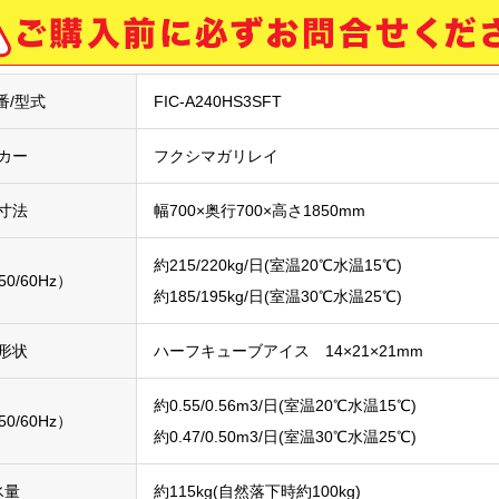
番/型式
FIC-A240HS3SFT
カー
フクシマガリレイ
寸法
幅700×奥行700×高さ1850mm
約215/220kg/日(室温20℃水温15℃)
0/60Hz）
約185/195kg/日(室温30℃水温25℃)
形状
ハーフキューブアイス 14×21×21mm
約0.55/0.56m3/日(室温20℃水温15℃)
0/60Hz）
約0.47/0.50m3/日(室温30℃水温25℃)
氷量
約115kg(自然落下時約100kg)