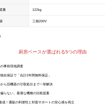
質量
122kg
源
三相200V
3
厨房ベースが選ばれる5つの理由
料の事前現地調査
独自保証で「合計2年間無料保証」
事から旧機器の引取処分まで一挙解決
に偏らない、最適な機種の比較提案
達成！通販の利便性と対面サポートの安心感を両立