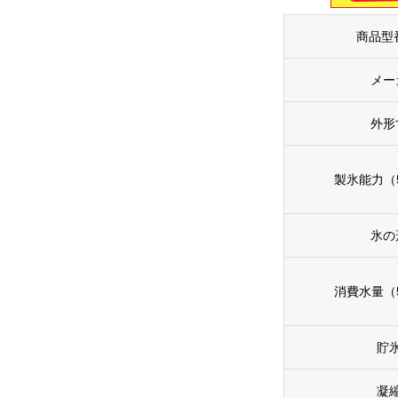
商品型
メー
外形
製氷能力（5
氷の
消費水量（5
貯
凝