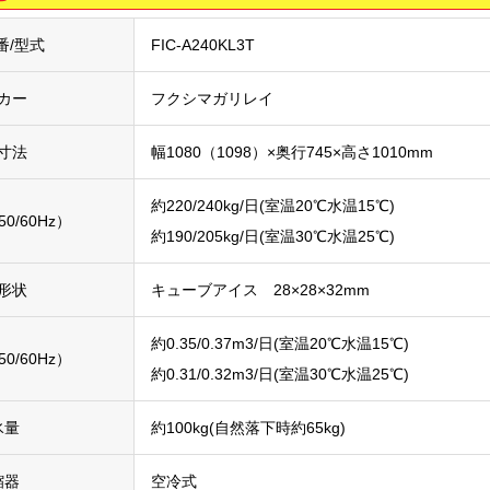
番/型式
FIC-A240KL3T
カー
フクシマガリレイ
寸法
幅1080（1098）×奥行745×高さ1010mm
約220/240kg/日(室温20℃水温15℃)
0/60Hz）
約190/205kg/日(室温30℃水温25℃)
形状
キューブアイス 28×28×32mm
約0.35/0.37m3/日(室温20℃水温15℃)
0/60Hz）
約0.31/0.32m3/日(室温30℃水温25℃)
氷量
約100kg(自然落下時約65kg)
縮器
空冷式