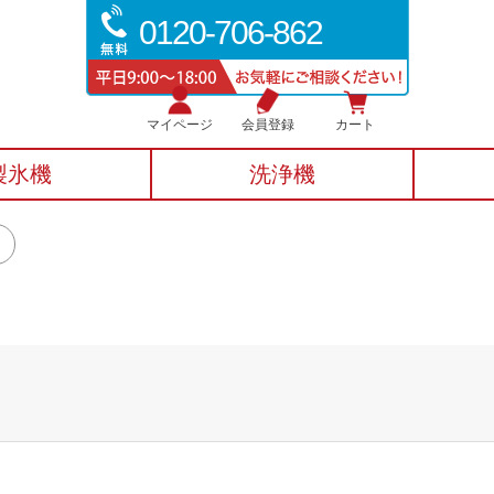
0120-706-862
マイページ
会員登録
カート
製氷機
洗浄機