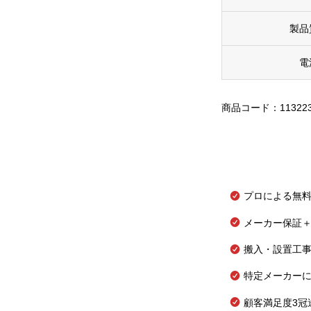
製品
電
商品コード：11322
プロによる無
メーカー保証＋
搬入・設置工
特定メーカー
顧客満足度3冠