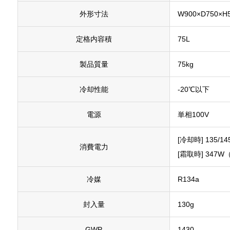
外形寸法
W900×D750×H
定格内容積
75L
製品質量
75kg
冷却性能
-20℃以下
電源
単相100V
[冷却時] 135/1
消費電力
[霜取時] 347W（
冷媒
R134a
封入量
130g
GWP
1430