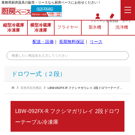
業務⽤厨房器具の販売・リースなら厨房ベースにお任せください！
0120-706-862
マイページ
会員登録
カート
縦型冷蔵庫
横型冷蔵庫
フライヤー
製氷機
洗浄機
冷凍庫
冷凍庫
配送・設備
｜
長期無料保証
｜
リース
ドロワー式（２段）
業務用厨房機器
LBW-092FX-R フクシマガリレイ 2段ドロワーテーブル冷凍庫
LBW-092FX-R フクシマガリレイ 2段ドロワ
ーテーブル冷凍庫