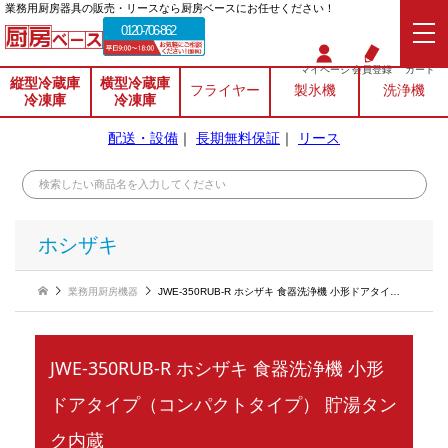
業務⽤厨房器具の販売・リースなら厨房ベースにお任せください！
0120-706-862
マイページ
会員登録
カート
縦型冷蔵庫
横型冷蔵庫
フライヤー
製氷機
洗浄機
冷凍庫
冷凍庫
配送・設備
｜
長期無料保証
｜
リース
ホシザキ
業務用厨房機器
JWE-350RUB-R ホシザキ 食器洗浄機 小形ドアタイプ（コンパクトタイプ） 貯湯タンク内蔵
JWE-350RUB-R ホシザキ 食器洗浄機 小形
ドアタイプ（コンパクトタイプ） 貯湯タン
ク内蔵