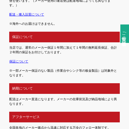
便を使います。（メーカー使用の運送便は配達地域によっても異なりま
す。）
配送・搬入設置について
※海外へのお届けはできません。
ご注文前の確認事項
保証について
当店では、通常のメーカー保証１年間に加えて１年間の無料延長保証、合計
２年間の保証をお付けしております。
保証について
※一部メーカー保証のない製品（作業台やシンク等の板金製品）は対象外と
なります。
納期について
配送はメーカー直送になります。メーカーの在庫状況及び納品地域により異
なります。
アフターサービス
全国各地のメーカー拠点から迅速に対応する万全のフォロー体制です。