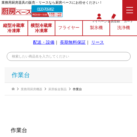
業務⽤厨房器具の販売・リースなら厨房ベースにお任せください！
0120-706-862
マイページ
会員登録
カート
縦型冷蔵庫
横型冷蔵庫
フライヤー
製氷機
洗浄機
冷凍庫
冷凍庫
配送・設備
｜
長期無料保証
｜
リース
作業台
業務用厨房機器
厨房板金製品
作業台
作業台