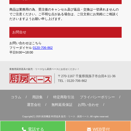
商品は業務用の為、受注後のキャンセル及び返品・交換は一切承れませんの
でご注意ください。ご不明な点がある場合は、ご注文前にお気軽にご相談く
ださいますようお願い申し上げます。
お問合せ
お問い合わせはこちら
フリーダイヤル
0120-706-862
平日9:00〜18:00
業務⽤厨房器具の販売・リースなら厨房ベースにお任せください！
〒270-1167 千葉県我孫子市台田4-11-36
TEL：0120-706-862
コラム
用語集
特定商取引法
プライバシーポリシー
運営会社
無料延⻑保証
お問い合わせ
Copyright(C) 2020 厨房機器 料理道具 販売・リース - 厨房ベース. All rights reserved.
電話する
WEB受付