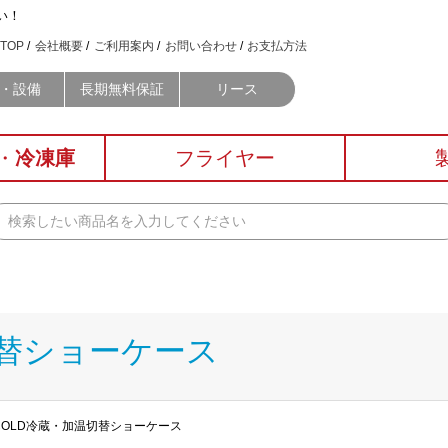
い！
TOP
会社概要
ご利用案内
お問い合わせ
お支払方法
・設備
長期無料保証
リース
・
冷凍庫
フライヤー
切替ショーケース
&COLD冷蔵・加温切替ショーケース