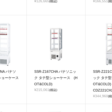
¥126,665
¥166,551
(税込)
(税
HNA パナソ
SSR-Z167CHA パナソニッ
SSR-Z221
ショーケース
ク タテ型ショーケース (H
ック タテ型
OT&COLD)
OT&COLD
¥215,061
(税込)
CDZ221CH
¥344,960
(税