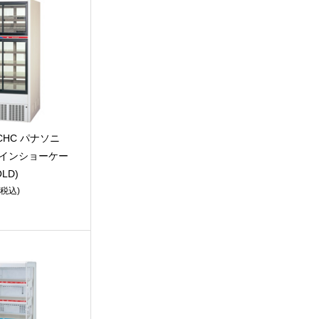
1CHC パナソニ
チインショーケー
LD)
(税込)