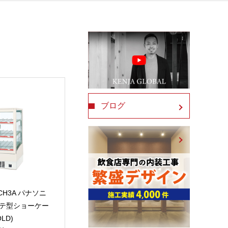
ブログ
5CH3A パナソニ
タテ型ショーケー
OLD)