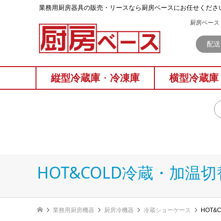
業務⽤厨房器具の販売・リースなら厨房ベースにお任せくださ
厨房ベース 
配送
縦型冷蔵庫
・
冷凍庫
横型冷蔵庫
HOT&COLD冷蔵・加温
業務用厨房機器
厨房冷機器
冷蔵ショーケース
HOT