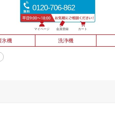
0120-706-862
マイページ
会員登録
カート
製氷機
洗浄機