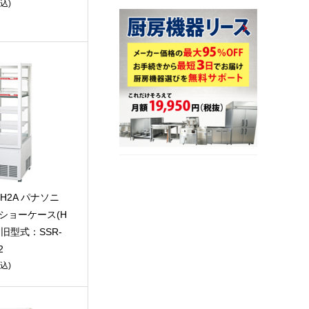
込)
CH2A パナソニ
ショーケース(H
) 旧型式：SSR-
2
込)