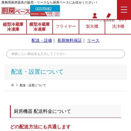
業務⽤厨房器具の販売・リースなら厨房ベースにお任せください！
0120-706-862
マイページ
会員登録
カート
縦型冷蔵庫
横型冷蔵庫
フライヤー
製氷機
洗浄機
冷凍庫
冷凍庫
配送・設備
｜
長期無料保証
｜
リース
配送・設置について
配送・設置について
厨房機器 配送料金について
どの配送方法にも共通します