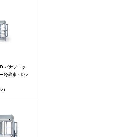
81D パナソニッ
ルー冷蔵庫：Kシ
込)