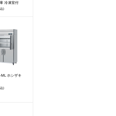
庫 冷凍室付
込)
T-ML ホシザキ
込)