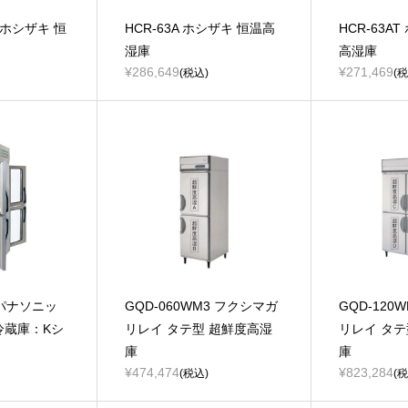
L ホシザキ 恒
HCR-63A ホシザキ 恒温高
HCR-63A
湿庫
高湿庫
¥286,649
¥271,469
(税込)
(税
D パナソニッ
GQD-060WM3 フクシマガ
GQD-120
冷蔵庫：Kシ
リレイ タテ型 超鮮度高湿
リレイ タテ
庫
庫
¥474,474
¥823,284
(税込)
(税