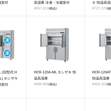
蔵室付
高湿庫 冷凍・冷蔵室付
キ 恒温高湿
¥557,612
¥727,375
(税込)
(税
L (旧型式:H
HCR-120A-ML ホシザキ 恒
HCR-120A
-ML) ホシザキ
温高湿庫
恒温高湿庫
¥489,808
¥468,303
凍室付
(税込)
(税