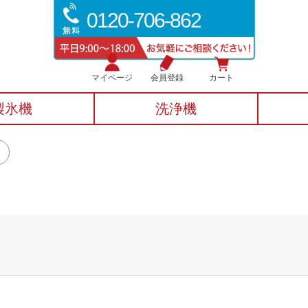
0120-706-862
マイページ
会員登録
カート
製氷機
洗浄機