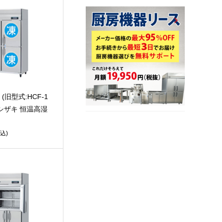
F (旧型式:HCF-1
 ホシザキ 恒温高湿
込)