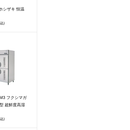
T ホシザキ 恒温
込)
WM3 フクシマガ
型 超鮮度高湿
込)