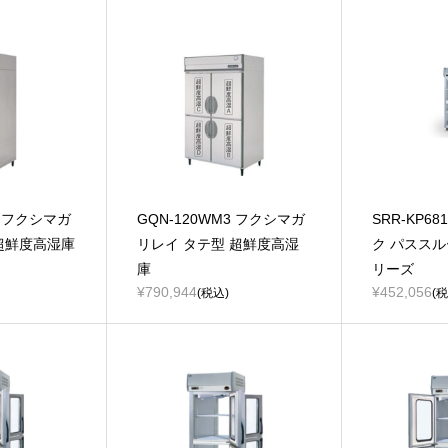
3 フクシマガ
GQN-120WM3 フクシマガ
SRR-KP6
超鮮度高湿庫
リレイ タテ型 超鮮度高湿
ク パスス
庫
リーズ
¥790,944
¥452,056
(税込)
(税