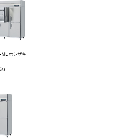
3-ML ホシザキ
込)