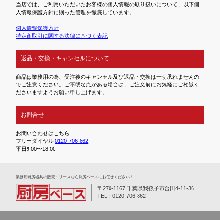
当店では、ご利用いただいたお客様の個人情報の取り扱いについて、以下個
人情報保護方針に則った管理を徹底しています。
個人情報保護方針
特定商取引に関する法律に基づく表記
返品・交換・キャンセルについて
商品は業務用の為、受注後のキャンセル及び返品・交換は一切承れませんの
でご注意ください。ご不明な点がある場合は、ご注文前にお気軽にご相談く
ださいますようお願い申し上げます。
お問合せ
お問い合わせはこちら
フリーダイヤル
0120-706-862
平日9:00〜18:00
業務⽤厨房器具の販売・リースなら厨房ベースにお任せください！
〒270-1167 千葉県我孫子市台田4-11-36
TEL：0120-706-862