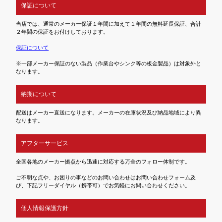
保証について
当店では、通常のメーカー保証１年間に加えて１年間の無料延長保証、合計
２年間の保証をお付けしております。
保証について
※一部メーカー保証のない製品（作業台やシンク等の板金製品）は対象外と
なります。
納期について
配送はメーカー直送になります。メーカーの在庫状況及び納品地域により異
なります。
アフターサービス
全国各地のメーカー拠点から迅速に対応する万全のフォロー体制です。
ご不明な点や、お困りの事などのお問い合わせはお問い合わせフォーム及
び、下記フリーダイヤル（携帯可）でお気軽にお問い合わせください。
個人情報保護方針