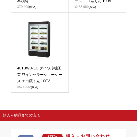
本収納
ース エコ蔵くん 100V
¥70,400
¥463,980
(税込)
(税込)
401BWU-EC ダイワ冷機工
業 ワインセラーショーケー
ス エコ蔵くん 100V
¥574,332
(税込)
購入～納品までの流れ