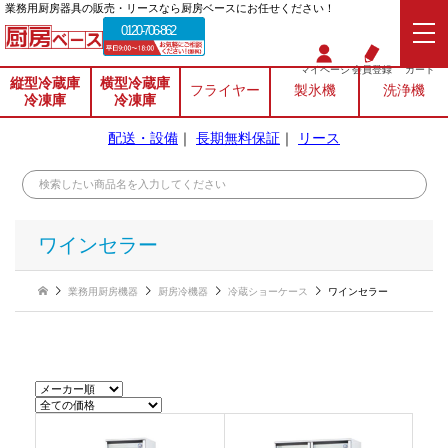
業務⽤厨房器具の販売・リースなら厨房ベースにお任せください！
0120-706-862
マイページ
会員登録
カート
縦型冷蔵庫
横型冷蔵庫
フライヤー
製氷機
洗浄機
冷凍庫
冷凍庫
配送・設備
｜
長期無料保証
｜
リース
ワインセラー
業務用厨房機器
厨房冷機器
冷蔵ショーケース
ワインセラー