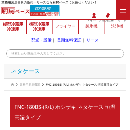
業務⽤厨房器具の販売・リースなら厨房ベースにお任せください！
0120-706-862
マイページ
会員登録
カート
縦型冷蔵庫
横型冷蔵庫
フライヤー
製氷機
洗浄機
冷凍庫
冷凍庫
配送・設備
｜
長期無料保証
｜
リース
ネタケース
業務用厨房機器
FNC-180BS-(R/L) ホシザキ ネタケース 恒温高湿タイプ
FNC-180BS-(R/L) ホシザキ ネタケース 恒温
高湿タイプ