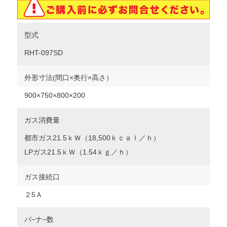
型式
RHT-097SD
外形寸法(間口×奥行×高さ）
900
×750×800×200
ガス消費量
都市ガス21.5ｋＷ（18,500ｋｃａｌ／ｈ）
LPガス21.5ｋＷ（1.54ｋｇ／ｈ）
ガス接続口
２5Ａ
バ−ナ−数