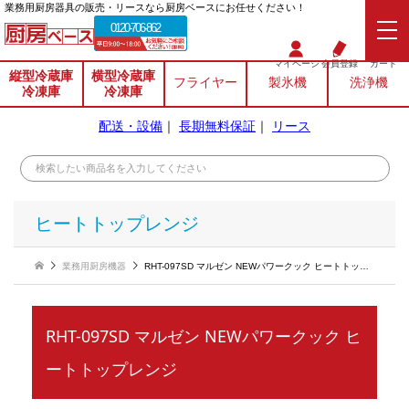
業務⽤厨房器具の販売・リースなら厨房ベースにお任せください！
0120-706-862
マイページ
会員登録
カート
縦型冷蔵庫
横型冷蔵庫
フライヤー
製氷機
洗浄機
冷凍庫
冷凍庫
配送・設備
｜
長期無料保証
｜
リース
ヒートトップレンジ
業務用厨房機器
RHT-097SD マルゼン NEWパワークック ヒートトップレンジ
RHT-097SD マルゼン NEWパワークック ヒ
ートトップレンジ