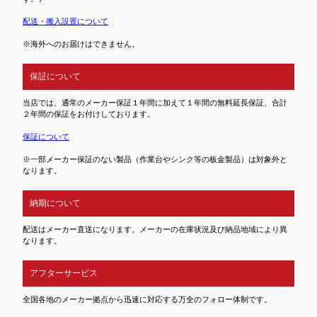
配送・搬入設置について
※海外へのお届けはできません。
保証について
当店では、通常のメーカー保証１年間に加えて１年間の無料延長保証、合計
２年間の保証をお付けしております。
保証について
※一部メーカー保証のない製品（作業台やシンク等の板金製品）は対象外と
なります。
納期について
配送はメーカー直送になります。メーカーの在庫状況及び納品地域により異
なります。
アフターサービス
全国各地のメーカー拠点から迅速に対応する万全のフォロー体制です。