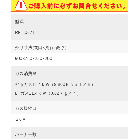
型式
RFT-067T
外形寸法(間口×奥行×高さ）
600
×750×250×200
ガス消費量
都市ガス11.4ｋＷ（9,800ｋｃａｌ／ｈ）
LPガス11.4ｋＷ（0.82ｋｇ／ｈ）
ガス接続口
２0Ａ
バーナー数