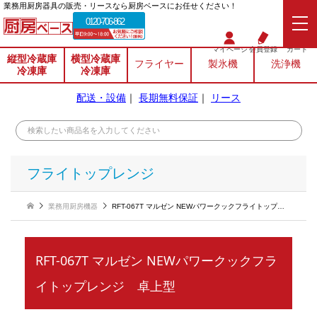
業務⽤厨房器具の販売・リースなら厨房ベースにお任せください！
0120-706-862
マイページ
会員登録
カート
縦型冷蔵庫
横型冷蔵庫
フライヤー
製氷機
洗浄機
冷凍庫
冷凍庫
配送・設備
｜
長期無料保証
｜
リース
フライトップレンジ
業務用厨房機器
RFT-067T マルゼン NEWパワークックフライトップレンジ 卓上型
RFT-067T マルゼン NEWパワークックフラ
イトップレンジ 卓上型