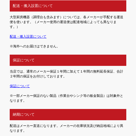
配送・搬入設置について
大型厨房機器（調理台も含みます）については、各メーカーが手配する運送
便を使います。（メーカー使用の運送便は配達地域によっても異なりま
す。）
配送・搬入設置について
※海外へのお届けはできません。
保証について
当店では、通常のメーカー保証１年間に加えて１年間の無料延長保証、合計
２年間の保証をお付けしております。
保証について
※一部メーカー保証のない製品（作業台やシンク等の板金製品）は対象外と
なります。
納期について
配送はメーカー直送になります。メーカーの在庫状況及び納品地域により異
なります。