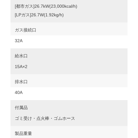
[都市ガス]26.7kW(23,000kcal/h)
[LPガス]26.7W(1.92kg/h)
ガス接続口
32A
給水口
15A×2
排水口
40A
付属品
ゴミ受け・点火棒・ゴムホース
製品重量