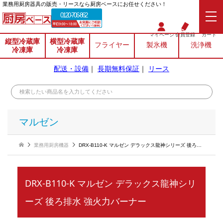
業務⽤厨房器具の販売・リースなら厨房ベースにお任せください！
0120-706-862
マイページ
会員登録
カート
縦型冷蔵庫
横型冷蔵庫
フライヤー
製氷機
洗浄機
冷凍庫
冷凍庫
配送・設備
｜
長期無料保証
｜
リース
マルゼン
業務用厨房機器
DRX-B110-K マルゼン デラックス龍神シリーズ 後ろ排水 強火力バーナー
DRX-B110-K マルゼン デラックス龍神シリ
ーズ 後ろ排水 強火力バーナー