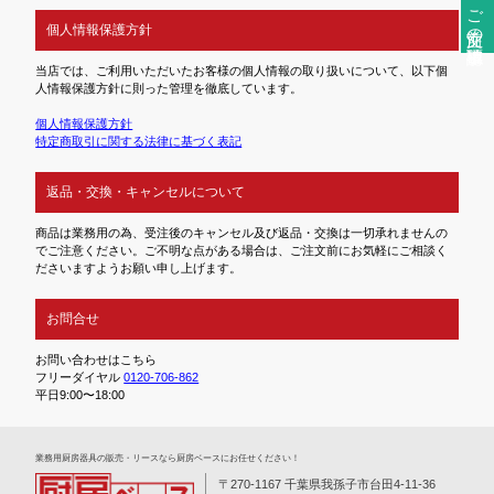
ご注文前の確認事項
個人情報保護方針
当店では、ご利用いただいたお客様の個人情報の取り扱いについて、以下個
人情報保護方針に則った管理を徹底しています。
個人情報保護方針
特定商取引に関する法律に基づく表記
返品・交換・キャンセルについて
商品は業務用の為、受注後のキャンセル及び返品・交換は一切承れませんの
でご注意ください。ご不明な点がある場合は、ご注文前にお気軽にご相談く
ださいますようお願い申し上げます。
お問合せ
お問い合わせはこちら
フリーダイヤル
0120-706-862
平日9:00〜18:00
業務⽤厨房器具の販売・リースなら厨房ベースにお任せください！
〒270-1167 千葉県我孫子市台田4-11-36