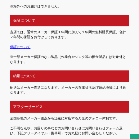
※海外へのお届けはできません。
保証について
当店では、通常のメーカー保証１年間に加えて１年間の無料延長保証、合計
２年間の保証をお付けしております。
保証について
※一部メーカー保証のない製品（作業台やシンク等の板金製品）は対象外と
なります。
納期について
配送はメーカー直送になります。メーカーの在庫状況及び納品地域により異
なります。
アフターサービス
全国各地のメーカー拠点から迅速に対応する万全のフォロー体制です。
ご不明な点や、お困りの事などのお問い合わせはお問い合わせフォーム及
び、下記フリーダイヤル（携帯可）でお気軽にお問い合わせください。