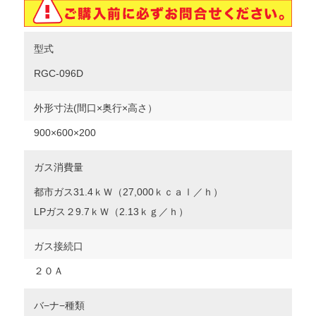
型式
RGC-096D
外形寸法(間口×奥行×高さ）
900×600×200
ガス消費量
都市ガス31.4ｋＷ（27,000ｋｃａｌ／ｈ）
LPガス２9.7ｋＷ（2.13ｋｇ／ｈ）
ガス接続口
２０Ａ
バ−ナ−種類