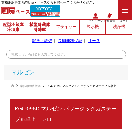
業務⽤厨房器具の販売・リースなら厨房ベースにお任せください！
0120-706-862
マイページ
会員登録
カート
縦型冷蔵庫
横型冷蔵庫
フライヤー
製氷機
洗浄機
冷凍庫
冷凍庫
配送・設備
｜
長期無料保証
｜
リース
マルゼン
業務用厨房機器
RGC-096D マルゼン パワークックガステーブル卓上コンロ
RGC-096D マルゼン パワークックガステー
ブル卓上コンロ