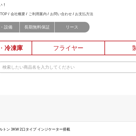
い！
TOP
会社概要
ご利用案内
お問い合わせ
お支払方法
・設備
長期無料保証
リース
・
冷凍庫
フライヤー
スケルトン 3KW 2口タイプ インジケーター搭載