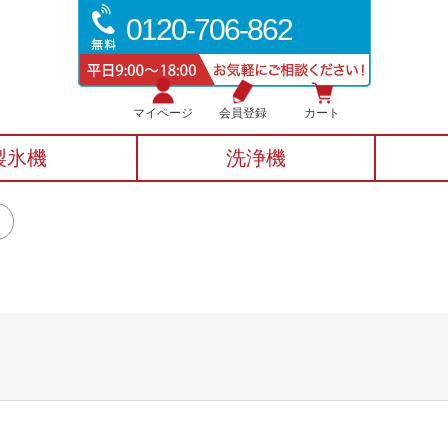
0120-706-862
マイページ
会員登録
カート
製氷機
洗浄機