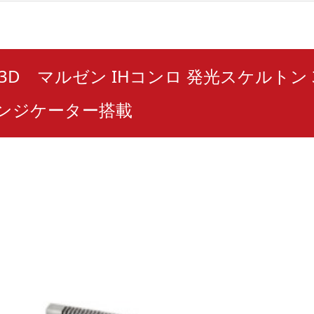
L33D マルゼン IHコンロ 発光スケルトン 
インジケーター搭載