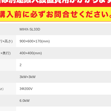
MIHX-SL33D
行×高さ)
900×600×170(mm)
×奥行)
400×400(mm)
2
3kW+3kW
Hz）
3Φ200V
6.0kW