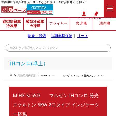
業務⽤厨房器具の販売・リースなら厨房ベースにお任せください！
0120-706-862
マイページ
会員登録
カート
縦型冷蔵庫
横型冷蔵庫
フライヤー
製氷機
洗浄機
冷凍庫
冷凍庫
配送・設備
｜
長期無料保証
｜
リース
IHコンロ(卓上）
業務用厨房機器
MIHX-SL55D マルゼン IHコンロ 発光スケルトン 5KW 2口タイプ インジケーター搭載
MIHX-SL55D マルゼン IHコンロ 発光
スケルトン 5KW 2口タイプ インジケータ
ー搭載