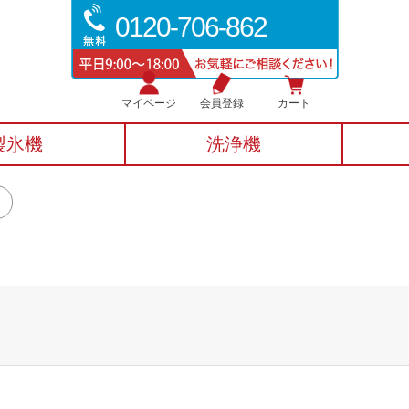
0120-706-862
マイページ
会員登録
カート
製氷機
洗浄機