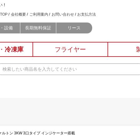
い！
TOP
会社概要
ご利用案内
お問い合わせ
お支払方法
・設備
長期無料保証
リース
・
冷凍庫
フライヤー
光スケルトン 3KW 3口タイプ インジケーター搭載