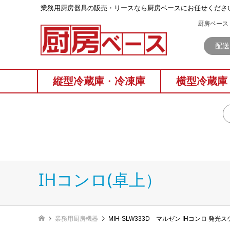
業務⽤厨房器具の販売・リースなら厨房ベースにお任せくださ
厨房ベース 
配送
縦型冷蔵庫
・
冷凍庫
横型冷蔵庫
IHコンロ(卓上）
業務用厨房機器
MIH-SLW333D マルゼン IHコンロ 発