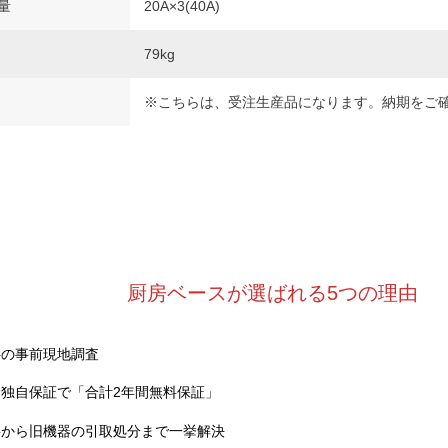
量
20A×3(40A)
79kg
※こちらは、受注生産品になります。納期をご
厨房ベースが選ばれる5つの理由
料の事前現地調査
独自保証で「合計2年間無料保証」
事から旧機器の引取処分まで一挙解決