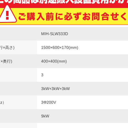
MIH-SLW333D
行×高さ)
1500×600×170(mm)
×奥行)
400×400(mm)
3
3kW+3kW+3kW
Hz）
3Φ200V
9kW