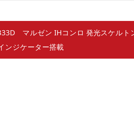
W333D マルゼン IHコンロ 発光スケルトン 
 インジケーター搭載