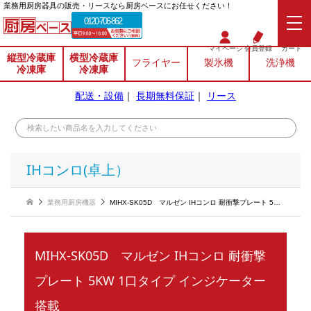
業務⽤厨房器具の販売・リースなら厨房ベースにお任せください！
0120-706-862
マイページ
会員登録
カート
縦型冷蔵庫
横型冷蔵庫
フライヤー
製氷機
洗浄機
冷凍庫
冷凍庫
配送・設備
｜
長期無料保証
｜
リース
IHコンロ(卓上）
業務用厨房機器
MIHX-SK05D マルゼン IHコンロ 耐衝撃プレート 5KW 1口タイプ インジケーター搭載
MIHX-SK05D マルゼン IHコンロ 耐衝撃
プレート 5KW 1口タイプ インジケーター
搭載