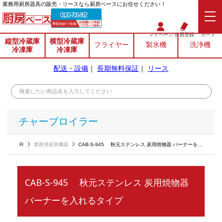
業務⽤厨房器具の販売・リースなら厨房ベースにお任せください！
0120-706-862
マイページ
会員登録
カート
縦型冷蔵庫
横型冷蔵庫
フライヤー
製氷機
洗浄機
冷凍庫
冷凍庫
配送・設備
｜
長期無料保証
｜
リース
チャーブロイラー
業務用厨房機器
CAB-S-945 秋元ステンレス 炭用焼物器 バーナーを入れるタイプ
CAB-S-945 秋元ステンレス 炭用焼物器
バーナーを入れるタイプ