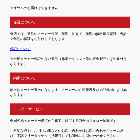
※海外へのお届けはできません。
保証について
当店では、通常のメーカー保証１年間に加えて１年間の無料延長保証、合計
２年間の保証をお付けしております。
保証について
※一部メーカー保証のない製品（作業台やシンク等の板金製品）は対象外と
なります。
納期について
配送はメーカー直送になります。メーカーの在庫状況及び納品地域により異
なります。
アフターサービス
全国各地のメーカー拠点から迅速に対応する万全のフォロー体制です。
ご不明な点や、お困りの事などのお問い合わせはお問い合わせフォーム及
び、下記フリーダイヤル（携帯可）でお気軽にお問い合わせください。