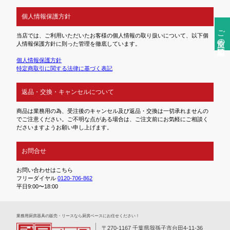
個人情報保護方針
ご注文前の確認事項
当店では、ご利用いただいたお客様の個人情報の取り扱いについて、以下個
人情報保護方針に則った管理を徹底しています。
個人情報保護方針
特定商取引に関する法律に基づく表記
返品・交換・キャンセルについて
商品は業務用の為、受注後のキャンセル及び返品・交換は一切承れませんの
でご注意ください。ご不明な点がある場合は、ご注文前にお気軽にご相談く
ださいますようお願い申し上げます。
お問合せ
お問い合わせはこちら
フリーダイヤル
0120-706-862
平日9:00〜18:00
業務⽤厨房器具の販売・リースなら厨房ベースにお任せください！
〒270-1167 千葉県我孫子市台田4-11-36