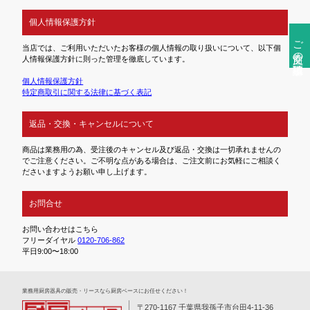
個人情報保護方針
ご注文前の確認事項
当店では、ご利用いただいたお客様の個人情報の取り扱いについて、以下個
人情報保護方針に則った管理を徹底しています。
個人情報保護方針
特定商取引に関する法律に基づく表記
返品・交換・キャンセルについて
商品は業務用の為、受注後のキャンセル及び返品・交換は一切承れませんの
でご注意ください。ご不明な点がある場合は、ご注文前にお気軽にご相談く
ださいますようお願い申し上げます。
お問合せ
お問い合わせはこちら
フリーダイヤル
0120-706-862
平日9:00〜18:00
業務⽤厨房器具の販売・リースなら厨房ベースにお任せください！
〒270-1167 千葉県我孫子市台田4-11-36