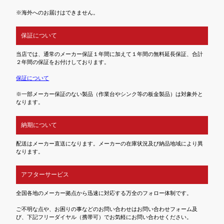
※海外へのお届けはできません。
保証について
当店では、通常のメーカー保証１年間に加えて１年間の無料延長保証、合計
２年間の保証をお付けしております。
保証について
※一部メーカー保証のない製品（作業台やシンク等の板金製品）は対象外と
なります。
納期について
配送はメーカー直送になります。メーカーの在庫状況及び納品地域により異
なります。
アフターサービス
全国各地のメーカー拠点から迅速に対応する万全のフォロー体制です。
ご不明な点や、お困りの事などのお問い合わせはお問い合わせフォーム及
び、下記フリーダイヤル（携帯可）でお気軽にお問い合わせください。