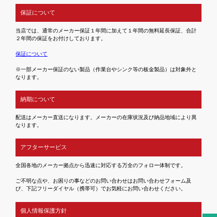
保証について
当店では、通常のメーカー保証１年間に加えて１年間の無料延長保証、合計
２年間の保証をお付けしております。
保証について
※一部メーカー保証のない製品（作業台やシンク等の板金製品）は対象外と
なります。
納期について
配送はメーカー直送になります。メーカーの在庫状況及び納品地域により異
なります。
アフターサービス
全国各地のメーカー拠点から迅速に対応する万全のフォロー体制です。
ご不明な点や、お困りの事などのお問い合わせはお問い合わせフォーム及
び、下記フリーダイヤル（携帯可）でお気軽にお問い合わせください。
個人情報保護方針