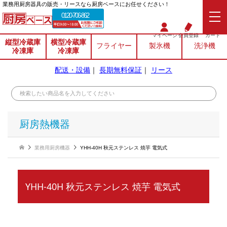
業務⽤厨房器具の販売・リースなら厨房ベースにお任せください！
0120-706-862
マイページ
会員登録
カート
縦型冷蔵庫
横型冷蔵庫
フライヤー
製氷機
洗浄機
冷凍庫
冷凍庫
配送・設備
｜
長期無料保証
｜
リース
厨房熱機器
業務用厨房機器
YHH-40H 秋元ステンレス 焼芋 電気式
YHH-40H 秋元ステンレス 焼芋 電気式