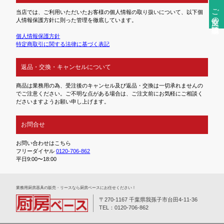
ご注文前の確認事項
当店では、ご利用いただいたお客様の個人情報の取り扱いについて、以下個
人情報保護方針に則った管理を徹底しています。
個人情報保護方針
特定商取引に関する法律に基づく表記
返品・交換・キャンセルについて
商品は業務用の為、受注後のキャンセル及び返品・交換は一切承れませんの
でご注意ください。ご不明な点がある場合は、ご注文前にお気軽にご相談く
ださいますようお願い申し上げます。
お問合せ
お問い合わせはこちら
フリーダイヤル
0120-706-862
平日9:00〜18:00
業務⽤厨房器具の販売・リースなら厨房ベースにお任せください！
〒270-1167 千葉県我孫子市台田4-11-36
TEL：0120-706-862