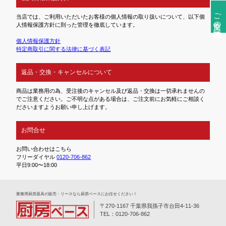
ご注文前の確認事項
当店では、ご利用いただいたお客様の個人情報の取り扱いについて、以下個
人情報保護方針に則った管理を徹底しています。
個人情報保護方針
特定商取引に関する法律に基づく表記
返品・交換・キャンセルについて
商品は業務用の為、受注後のキャンセル及び返品・交換は一切承れませんの
でご注意ください。ご不明な点がある場合は、ご注文前にお気軽にご相談く
ださいますようお願い申し上げます。
お問合せ
お問い合わせはこちら
フリーダイヤル
0120-706-862
平日9:00〜18:00
業務⽤厨房器具の販売・リースなら厨房ベースにお任せください！
〒270-1167 千葉県我孫子市台田4-11-36
TEL：0120-706-862