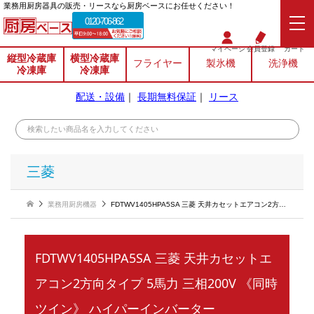
業務⽤厨房器具の販売・リースなら厨房ベースにお任せください！
0120-706-862
マイページ
会員登録
カート
縦型冷蔵庫
横型冷蔵庫
フライヤー
製氷機
洗浄機
冷凍庫
冷凍庫
配送・設備
｜
長期無料保証
｜
リース
三菱
業務用厨房機器
FDTWV1405HPA5SA 三菱 天井カセットエアコン2方向タイプ 5馬力 三相200V 《同時ツイン》 ハイパーインバーター
FDTWV1405HPA5SA 三菱 天井カセットエ
アコン2方向タイプ 5馬力 三相200V 《同時
ツイン》 ハイパーインバーター