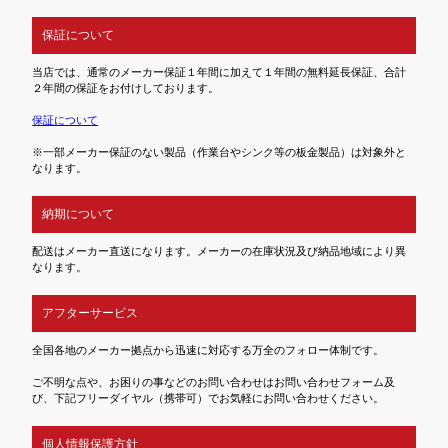
保証について
当店では、通常のメーカー保証１年間に加えて１年間の無料延長保証、合計
２年間の保証をお付けしております。
保証について
※一部メーカー保証のない製品（作業台やシンク等の板金製品）は対象外と
なります。
納期について
配送はメーカー直送になります。メーカーの在庫状況及び納品地域により異
なります。
アフターサービス
全国各地のメーカー拠点から迅速に対応する万全のフォロー体制です。
ご不明な点や、お困りの事などのお問い合わせはお問い合わせフォーム及
び、下記フリーダイヤル（携帯可）でお気軽にお問い合わせください。
個人情報保護方針