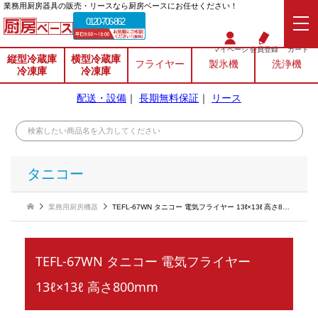
業務⽤厨房器具の販売・リースなら厨房ベースにお任せください！
0120-706-862
マイページ
会員登録
カート
縦型冷蔵庫
横型冷蔵庫
フライヤー
製氷機
洗浄機
冷凍庫
冷凍庫
配送・設備
｜
長期無料保証
｜
リース
タニコー
業務用厨房機器
TEFL-67WN タニコー 電気フライヤー 13ℓ×13ℓ 高さ800mm
TEFL-67WN タニコー 電気フライヤー
13ℓ×13ℓ 高さ800mm