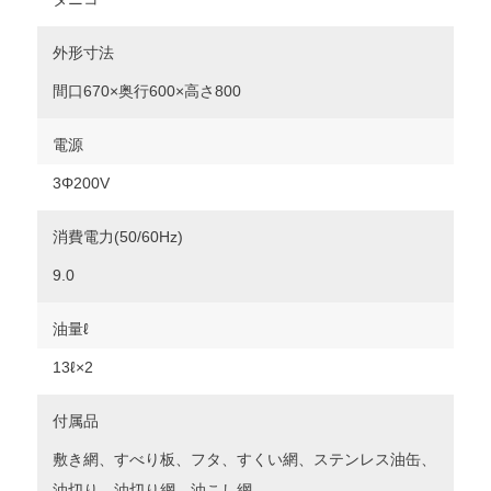
外形寸法
間口670×奥行600×高さ800
電源
3Φ200V
消費電力(50/60Hz)
9.0
油量ℓ
13ℓ×2
付属品
敷き網、すべり板、フタ、すくい網、ステンレス油缶、
油切り、油切り網、油こし網