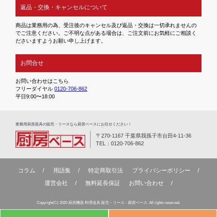
返品・交換・キャンセルについて
商品は業務用の為、受注後のキャンセル及び返品・交換は一切承れませんの
でご注意ください。ご不明な点がある場合は、ご注文前にお気軽にご相談く
ださいますようお願い申し上げます。
お問合せ
お問い合わせはこちら
フリーダイヤル
0120-706-862
平日9:00〜18:00
業務⽤厨房器具の販売・リースなら厨房ベースにお任せください！
〒270-1167 千葉県我孫子市台田4-11-36
TEL：0120-706-862
コラム
用語集
特定商取引法
プライバシーポリシー
運営会社
無料延⻑保証
お問い合わせ
Copyright(C) 2020 厨房機器 料理道具 販売・リース - 厨房ベース. All rights reserved.