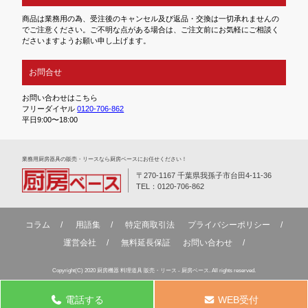
商品は業務用の為、受注後のキャンセル及び返品・交換は一切承れませんの
でご注意ください。ご不明な点がある場合は、ご注文前にお気軽にご相談く
ださいますようお願い申し上げます。
お問合せ
お問い合わせはこちら
フリーダイヤル
0120-706-862
平日9:00〜18:00
業務⽤厨房器具の販売・リースなら厨房ベースにお任せください！
〒270-1167 千葉県我孫子市台田4-11-36
TEL：0120-706-862
コラム
用語集
特定商取引法
プライバシーポリシー
運営会社
無料延⻑保証
お問い合わせ
Copyright(C) 2020 厨房機器 料理道具 販売・リース - 厨房ベース. All rights reserved.
電話する
WEB受付