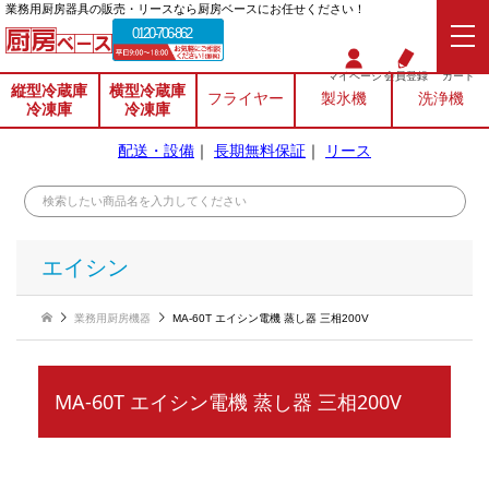
業務⽤厨房器具の販売・リースなら厨房ベースにお任せください！
0120-706-862
マイページ
会員登録
カート
縦型冷蔵庫
横型冷蔵庫
フライヤー
製氷機
洗浄機
冷凍庫
冷凍庫
配送・設備
｜
長期無料保証
｜
リース
エイシン
業務用厨房機器
MA-60T エイシン電機 蒸し器 三相200V
MA-60T エイシン電機 蒸し器 三相200V