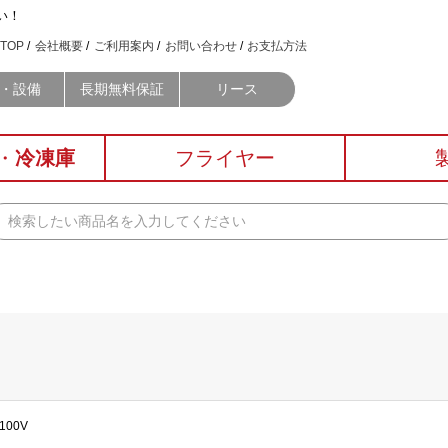
い！
TOP
会社概要
ご利用案内
お問い合わせ
お支払方法
・設備
長期無料保証
リース
・
冷凍庫
フライヤー
00V