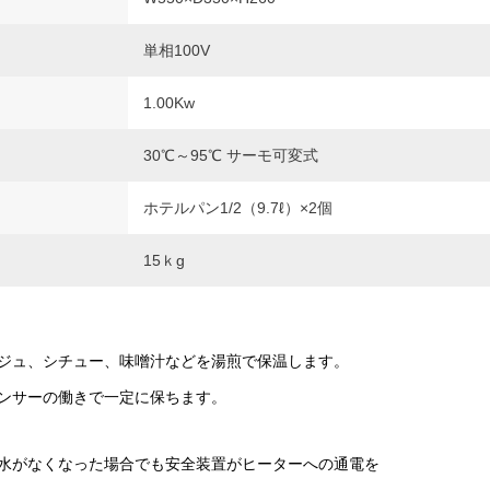
単相100V
1.00Kw
30℃～95℃ サーモ可変式
ホテルパン1/2（9.7ℓ）×2個
15ｋg
ジュ、シチュー、味噌汁などを湯煎で保温します。
ンサーの働きで一定に保ちます。
水がなくなった場合でも安全装置がヒーターへの通電を