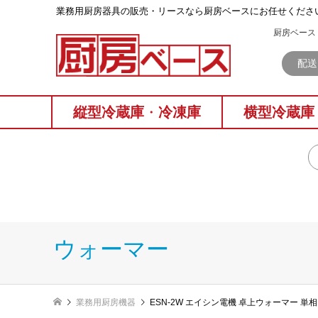
業務⽤厨房器具の販売・リースなら厨房ベースにお任せくださ
厨房ベース 
配送
縦型冷蔵庫
・
冷凍庫
横型冷蔵庫
ウォーマー
業務用厨房機器
ESN-2W エイシン電機 卓上ウォーマー 単相1