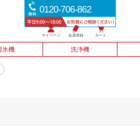
0120-706-862
マイページ
会員登録
カート
製氷機
洗浄機