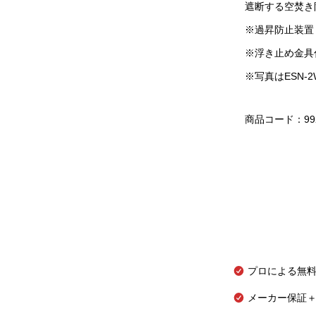
遮断する空焚き
※過昇防止装置
※浮き止め金具
※写真はESN-
商品コード：99
プロによる無
メーカー保証＋