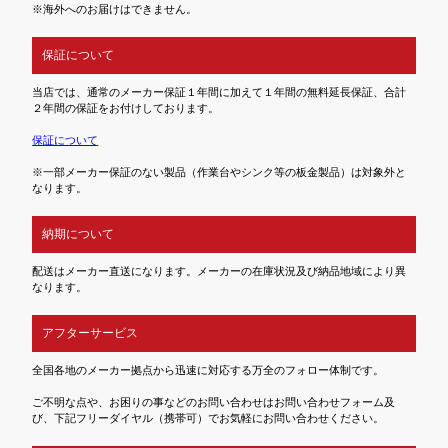
※海外へのお届けはできません。
保証について
当店では、通常のメーカー保証１年間に加えて１年間の無料延長保証、合計
２年間の保証をお付けしております。
保証について
※一部メーカー保証のない製品（作業台やシンク等の板金製品）は対象外と
なります。
納期について
配送はメーカー直送になります。メーカーの在庫状況及び納品地域により異
なります。
アフターサービス
全国各地のメーカー拠点から迅速に対応する万全のフォロー体制です。
ご不明な点や、お困りの事などのお問い合わせはお問い合わせフォーム及
び、下記フリーダイヤル（携帯可）でお気軽にお問い合わせください。