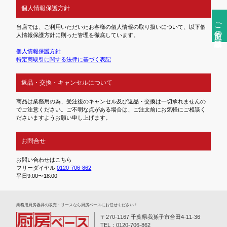
個人情報保護方針
ご注文前の確認事項
当店では、ご利用いただいたお客様の個人情報の取り扱いについて、以下個
人情報保護方針に則った管理を徹底しています。
個人情報保護方針
特定商取引に関する法律に基づく表記
返品・交換・キャンセルについて
商品は業務用の為、受注後のキャンセル及び返品・交換は一切承れませんの
でご注意ください。ご不明な点がある場合は、ご注文前にお気軽にご相談く
ださいますようお願い申し上げます。
お問合せ
お問い合わせはこちら
フリーダイヤル
0120-706-862
平日9:00〜18:00
業務⽤厨房器具の販売・リースなら厨房ベースにお任せください！
〒270-1167 千葉県我孫子市台田4-11-36
TEL：0120-706-862