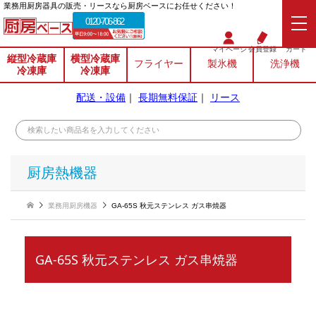
業務⽤厨房器具の販売・リースなら厨房ベースにお任せください！
0120-706-862
マイページ
会員登録
カート
縦型冷蔵庫
横型冷蔵庫
フライヤー
製氷機
洗浄機
冷凍庫
冷凍庫
配送・設備
｜
長期無料保証
｜
リース
厨房熱機器
業務用厨房機器
GA-65S 秋元ステンレス ガス串焼器
GA-65S 秋元ステンレス ガス串焼器