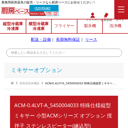
業務⽤厨房器具の販売・リースなら厨房ベースにお任せください！
0120-706-862
マイページ
会員登録
カート
縦型冷蔵庫
横型冷蔵庫
フライヤー
製氷機
洗浄機
冷凍庫
冷凍庫
配送・設備
｜
長期無料保証
｜
リース
ミキサーオプション
業務用厨房機器
ACM-0.4LVT-A_5450004033 特殊仕様縦型ミキサー 小型ACMシリーズ オプション 撹拌子 ステンレスビーター(練込型)
ACM-0.4LVT-A_5450004033 特殊仕様縦型
ミキサー 小型ACMシリーズ オプション 撹
拌子 ステンレスビーター(練込型)