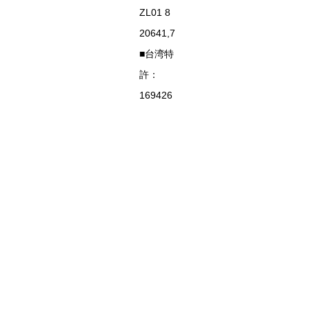
ZL01 8
20641,7
■台湾特
許：
169426