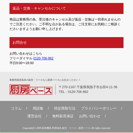
返品・交換・キャンセルについて
商品は業務用の為、受注後のキャンセル及び返品・交換は一切承れませんの
でご注意ください。ご不明な点がある場合は、ご注文前にお気軽にご相談く
ださいますようお願い申し上げます。
お問合せ
お問い合わせはこちら
フリーダイヤル
0120-706-862
平日9:00〜18:00
業務⽤厨房器具の販売・リースなら厨房ベースにお任せください！
〒270-1167 千葉県我孫子市台田4-11-36
TEL：0120-706-862
コラム
用語集
特定商取引法
プライバシーポリシー
運営会社
無料延⻑保証
お問い合わせ
Copyright(C) 2020 厨房機器 料理道具 販売・リース - 厨房ベース. All rights reserved.