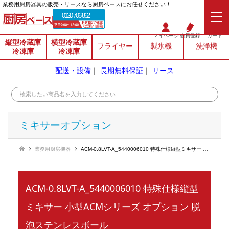
業務⽤厨房器具の販売・リースなら厨房ベースにお任せください！
0120-706-862
マイページ
会員登録
カート
縦型冷蔵庫
横型冷蔵庫
フライヤー
製氷機
洗浄機
冷凍庫
冷凍庫
配送・設備
｜
長期無料保証
｜
リース
ミキサーオプション
業務用厨房機器
ACM-0.8LVT-A_5440006010 特殊仕様縦型ミキサー 小型ACMシリーズ オプション 脱泡ステンレスボール
ACM-0.8LVT-A_5440006010 特殊仕様縦型
ミキサー 小型ACMシリーズ オプション 脱
泡ステンレスボール