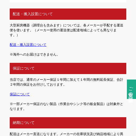
配送・搬入設置について
大型厨房機器（調理台も含みます）については、各メーカーが手配する運送
便を使います。（メーカー使用の運送便は配達地域によっても異なりま
す。）
配送・搬入設置について
※海外へのお届けはできません。
保証について
当店では、通常のメーカー保証１年間に加えて１年間の無料延長保証、合計
２年間の保証をお付けしております。
ご注文前の確認事項
保証について
※一部メーカー保証のない製品（作業台やシンク等の板金製品）は対象外と
なります。
納期について
配送はメーカー直送になります。メーカーの在庫状況及び納品地域により異