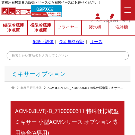
業務⽤厨房器具の販売・リースなら厨房ベースにお任せください！
0120-706-862
マイページ
会員登録
カート
縦型冷蔵庫
横型冷蔵庫
フライヤー
製氷機
洗浄機
冷凍庫
冷凍庫
配送・設備
｜
長期無料保証
｜
リース
ミキサーオプション
業務用厨房機器
ACM-0.8LVTJ-B_7100000311 特殊仕様縦型ミキサー 小型ACMシリーズ オプション 専用架台(A専用)
ACM-0.8LVTJ-B_7100000311 特殊仕様縦型
ミキサー 小型ACMシリーズ オプション 専
用架台(A専用)