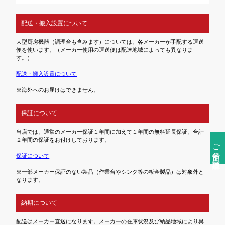
配送・搬入設置について
大型厨房機器（調理台も含みます）については、各メーカーが手配する運送
便を使います。（メーカー使用の運送便は配達地域によっても異なりま
す。）
配送・搬入設置について
※海外へのお届けはできません。
保証について
当店では、通常のメーカー保証１年間に加えて１年間の無料延長保証、合計
２年間の保証をお付けしております。
ご注文前の確認事項
保証について
※一部メーカー保証のない製品（作業台やシンク等の板金製品）は対象外と
なります。
納期について
配送はメーカー直送になります。メーカーの在庫状況及び納品地域により異