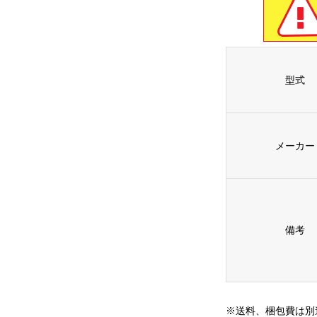
型式
メーカー
備考
※送料、梱包費は別