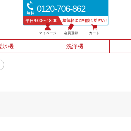
0120-706-862
マイページ
会員登録
カート
製氷機
洗浄機