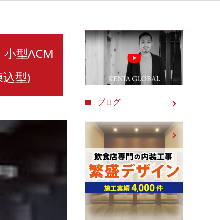
ー 小型ACM
込型)
ブログ