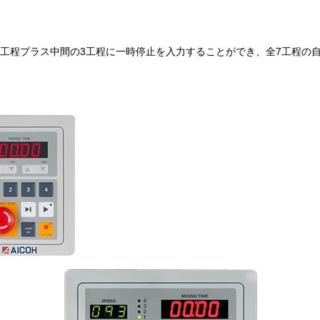
4工程プラス中間の3工程に一時停止を入力することができ、全7工程の