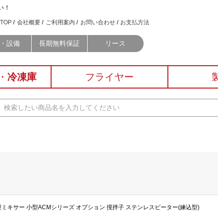
い！
TOP
会社概要
ご利用案内
お問い合わせ
お支払方法
・設備
長期無料保証
リース
・
冷凍庫
フライヤー
特殊仕様縦型ミキサー 小型ACMシリーズ オプション 撹拌子 ステンレスビーター(練込型)