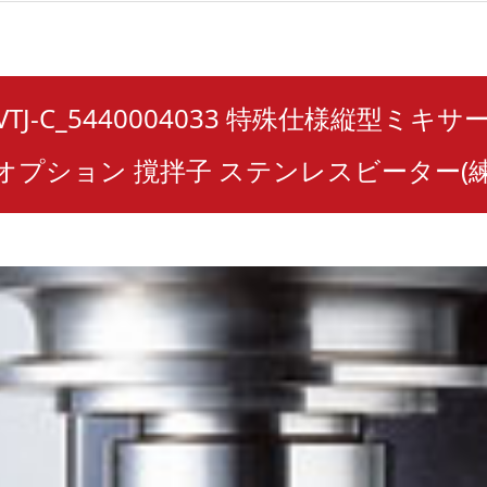
8LVTJ-C_5440004033 特殊仕様縦型ミキサ
オプション 撹拌子 ステンレスビーター(練