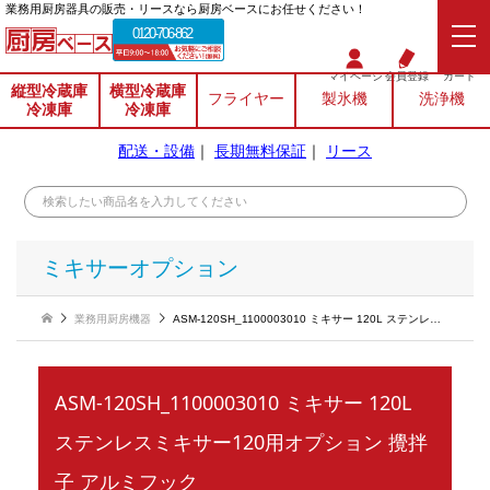
業務⽤厨房器具の販売・リースなら厨房ベースにお任せください！
0120-706-862
マイページ
会員登録
カート
縦型冷蔵庫
横型冷蔵庫
フライヤー
製氷機
洗浄機
冷凍庫
冷凍庫
配送・設備
｜
長期無料保証
｜
リース
ミキサーオプション
業務用厨房機器
ASM-120SH_1100003010 ミキサー 120L ステンレスミキサー120用オプション 攪拌子 アルミフック
ASM-120SH_1100003010 ミキサー 120L
ステンレスミキサー120用オプション 攪拌
子 アルミフック