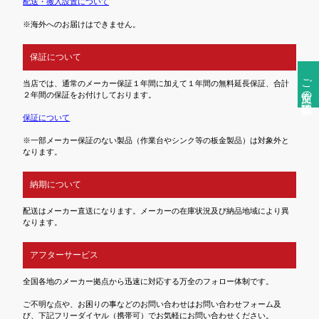
配送・搬入設置について
※海外へのお届けはできません。
保証について
ご注文前の確認事項
当店では、通常のメーカー保証１年間に加えて１年間の無料延長保証、合計
２年間の保証をお付けしております。
保証について
※一部メーカー保証のない製品（作業台やシンク等の板金製品）は対象外と
なります。
納期について
配送はメーカー直送になります。メーカーの在庫状況及び納品地域により異
なります。
アフターサービス
全国各地のメーカー拠点から迅速に対応する万全のフォロー体制です。
ご不明な点や、お困りの事などのお問い合わせはお問い合わせフォーム及
び、下記フリーダイヤル（携帯可）でお気軽にお問い合わせください。