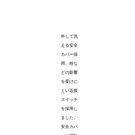
外して洗
える安全
カバー採
用。粉な
どの影響
を受けに
くい近接
スイッチ
を採用し
ました。
安全カバ