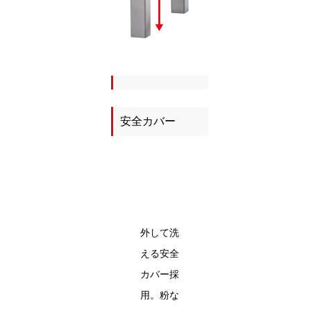
安全カバー
外して洗
える安全
カバー採
用。粉な