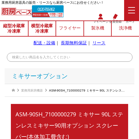
業務⽤厨房器具の販売・リースなら厨房ベースにお任せください！
0120-706-862
マイページ
会員登録
カート
縦型冷蔵庫
横型冷蔵庫
フライヤー
製氷機
洗浄機
冷凍庫
冷凍庫
配送・設備
｜
長期無料保証
｜
リース
ミキサーオプション
業務用厨房機器
ASM-90SH_7100000279 ミキサー 90L ステンレスミキサー90用オプション スクレーパー(本体加工費含む)
ASM-90SH_7100000279 ミキサー 90L ステ
ンレスミキサー90用オプション スクレー
パー(本体加工費含む)