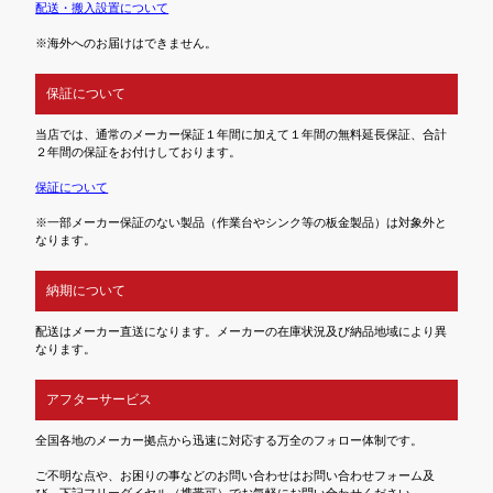
配送・搬入設置について
※海外へのお届けはできません。
保証について
当店では、通常のメーカー保証１年間に加えて１年間の無料延長保証、合計
２年間の保証をお付けしております。
保証について
※一部メーカー保証のない製品（作業台やシンク等の板金製品）は対象外と
なります。
納期について
配送はメーカー直送になります。メーカーの在庫状況及び納品地域により異
なります。
アフターサービス
全国各地のメーカー拠点から迅速に対応する万全のフォロー体制です。
ご不明な点や、お困りの事などのお問い合わせはお問い合わせフォーム及
び、下記フリーダイヤル（携帯可）でお気軽にお問い合わせください。