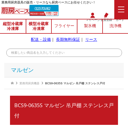
業務⽤厨房器具の販売・リースなら厨房ベースにお任せください！
0120-706-862
マイページ
会員登録
カート
縦型冷蔵庫
横型冷蔵庫
フライヤー
製氷機
洗浄機
冷凍庫
冷凍庫
配送・設備
｜
長期無料保証
｜
リース
マルゼン
業務用厨房機器
BCS9-0635S マルゼン 吊戸棚 ステンレス戸付
BCS9-0635S マルゼン 吊戸棚 ステンレス戸
付