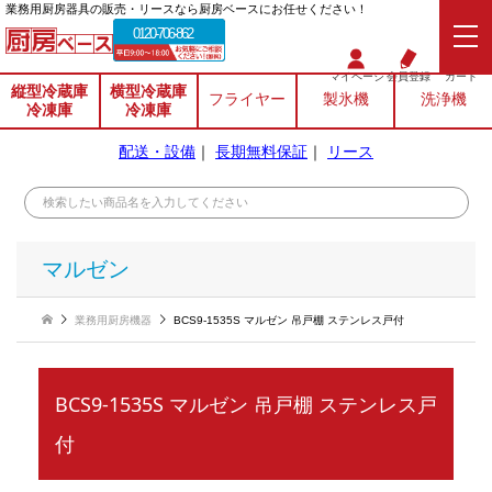
業務⽤厨房器具の販売・リースなら厨房ベースにお任せください！
0120-706-862
マイページ
会員登録
カート
縦型冷蔵庫
横型冷蔵庫
フライヤー
製氷機
洗浄機
冷凍庫
冷凍庫
配送・設備
｜
長期無料保証
｜
リース
マルゼン
業務用厨房機器
BCS9-1535S マルゼン 吊戸棚 ステンレス戸付
BCS9-1535S マルゼン 吊戸棚 ステンレス戸
付