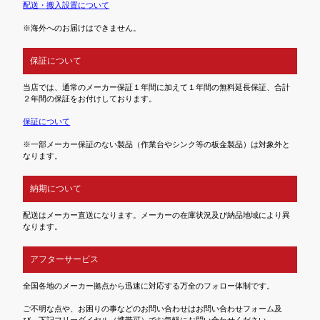
配送・搬入設置について
※海外へのお届けはできません。
保証について
当店では、通常のメーカー保証１年間に加えて１年間の無料延長保証、合計
２年間の保証をお付けしております。
保証について
※一部メーカー保証のない製品（作業台やシンク等の板金製品）は対象外と
なります。
納期について
配送はメーカー直送になります。メーカーの在庫状況及び納品地域により異
なります。
アフターサービス
全国各地のメーカー拠点から迅速に対応する万全のフォロー体制です。
ご不明な点や、お困りの事などのお問い合わせはお問い合わせフォーム及
び、下記フリーダイヤル（携帯可）でお気軽にお問い合わせください。