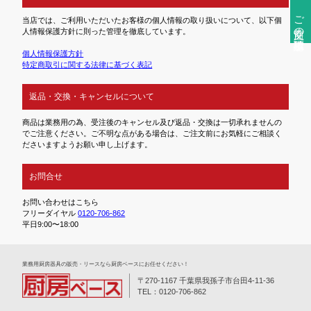
ご注文前の確認事項
当店では、ご利用いただいたお客様の個人情報の取り扱いについて、以下個
人情報保護方針に則った管理を徹底しています。
個人情報保護方針
特定商取引に関する法律に基づく表記
返品・交換・キャンセルについて
商品は業務用の為、受注後のキャンセル及び返品・交換は一切承れませんの
でご注意ください。ご不明な点がある場合は、ご注文前にお気軽にご相談く
ださいますようお願い申し上げます。
お問合せ
お問い合わせはこちら
フリーダイヤル
0120-706-862
平日9:00〜18:00
業務⽤厨房器具の販売・リースなら厨房ベースにお任せください！
〒270-1167 千葉県我孫子市台田4-11-36
TEL：0120-706-862