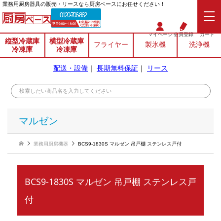
業務⽤厨房器具の販売・リースなら厨房ベースにお任せください！
0120-706-862
マイページ
会員登録
カート
縦型冷蔵庫
横型冷蔵庫
フライヤー
製氷機
洗浄機
冷凍庫
冷凍庫
配送・設備
｜
長期無料保証
｜
リース
マルゼン
業務用厨房機器
BCS9-1830S マルゼン 吊戸棚 ステンレス戸付
BCS9-1830S マルゼン 吊戸棚 ステンレス戸
付