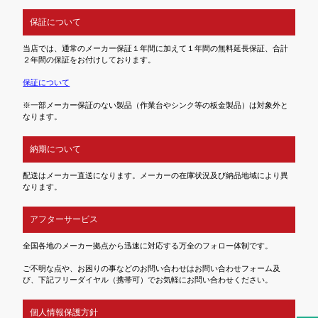
保証について
当店では、通常のメーカー保証１年間に加えて１年間の無料延長保証、合計
２年間の保証をお付けしております。
保証について
※一部メーカー保証のない製品（作業台やシンク等の板金製品）は対象外と
なります。
納期について
配送はメーカー直送になります。メーカーの在庫状況及び納品地域により異
なります。
アフターサービス
全国各地のメーカー拠点から迅速に対応する万全のフォロー体制です。
ご不明な点や、お困りの事などのお問い合わせはお問い合わせフォーム及
び、下記フリーダイヤル（携帯可）でお気軽にお問い合わせください。
個人情報保護方針