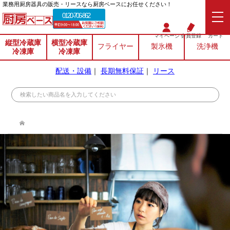
業務⽤厨房器具の販売・リースなら厨房ベースにお任せください！
0120-706-862
マイページ
会員登録
カート
縦型冷蔵庫
横型冷蔵庫
フライヤー
製氷機
洗浄機
冷凍庫
冷凍庫
配送・設備
｜
長期無料保証
｜
リース