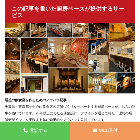
この記事を書いた厨房ベースが提供するサー
ビス
理想の飲食店を作るためのノウハウ記事
千葉県・東京都を中心に飲食店の店舗づくりをサポートする厨房ベースがこちらの記
事を描いています。20年以上にわたる店舗設計・デザインを通じて得た「理想の店
舗デザイン」を実現する為に効果的なノウハウを公開しています。
電話する
WEB受付
開業・出店に関する不安をお持ちの方へ
自分のお店を開業したい多くの方が、出店に関する不安や悩みを抱えています。その