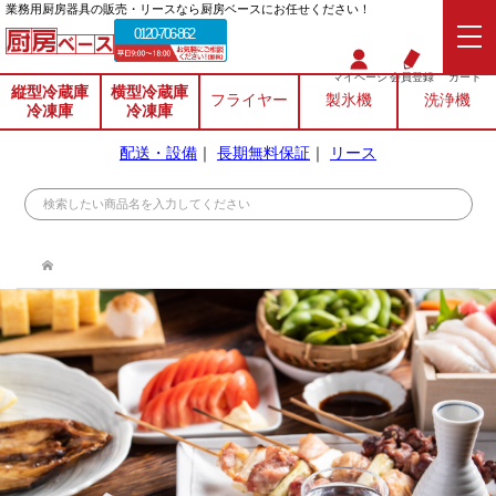
業務⽤厨房器具の販売・リースなら厨房ベースにお任せください！
0120-706-862
マイページ
会員登録
カート
縦型冷蔵庫
横型冷蔵庫
フライヤー
製氷機
洗浄機
冷凍庫
冷凍庫
配送・設備
｜
長期無料保証
｜
リース