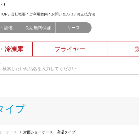
い！
TOP
会社概要
ご利用案内
お問い合わせ
お支払方法
・設備
長期無料保証
リース
・
冷凍庫
フライヤー
タイプ
ョーケース
対面ショーケース 高湿タイプ