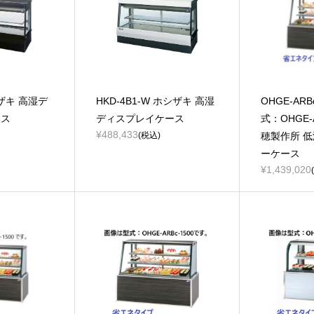
シザキ 高湿デ
HKD-4B1-W ホシザキ 高湿
OHGE-AR
ース
ディスプレイケース
式：OHGE-A
¥488,433
(税込)
穂製作所 
ーケース
¥1,439,020