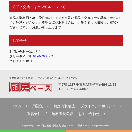
返品・交換・キャンセルについて
商品は業務用の為、受注後のキャンセル及び返品・交換は一切承れませんの
でご注意ください。ご不明な点がある場合は、ご注文前にお気軽にご相談く
ださいますようお願い申し上げます。
お問合せ
お問い合わせはこちら
フリーダイヤル
0120-706-862
平日9:00〜18:00
業務⽤厨房器具の販売・リースなら厨房ベースにお任せください！
〒270-1167 千葉県我孫子市台田4-11-36
TEL：0120-706-862
コラム
用語集
特定商取引法
プライバシーポリシー
運営会社
無料延⻑保証
お問い合わせ
Copyright(C) 2020 厨房機器 料理道具 販売・リース - 厨房ベース. All rights reserved.