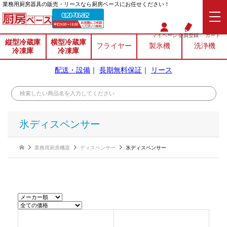
業務⽤厨房器具の販売・リースなら厨房ベースにお任せください！
0120-706-862
マイページ
会員登録
カート
縦型冷蔵庫
横型冷蔵庫
フライヤー
製氷機
洗浄機
冷凍庫
冷凍庫
配送・設備
｜
長期無料保証
｜
リース
氷ディスペンサー
業務用厨房機器
ディスペンサー
氷ディスペンサー