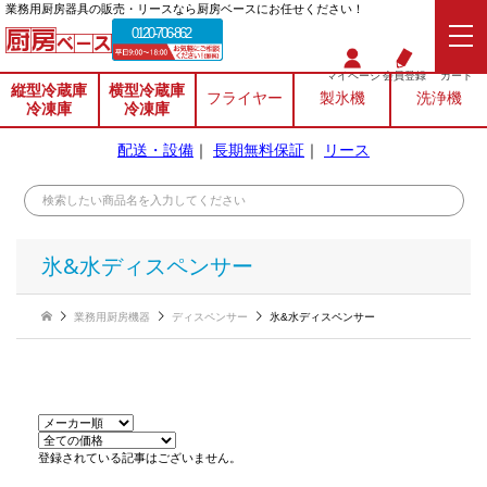
業務⽤厨房器具の販売・リースなら厨房ベースにお任せください！
0120-706-862
マイページ
会員登録
カート
縦型冷蔵庫
横型冷蔵庫
フライヤー
製氷機
洗浄機
冷凍庫
冷凍庫
配送・設備
｜
長期無料保証
｜
リース
氷&水ディスペンサー
業務用厨房機器
ディスペンサー
氷&水ディスペンサー
登録されている記事はございません。